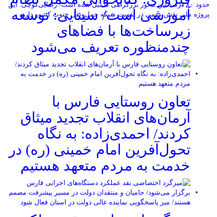
حدود ۸۰ درصد این محور بزرگراهی تکمیل شده است/ رضایی‌کوچی: این
آموزشی است/ سینایی: توسعه
پروژه ملی نقش مهمی در تقویت شبکه حمل‌ونقل جنوب کشور دارد
زیرساخت‌ها با فضاهای
چندمنظوره تعریف می‌شود
تعاون روستایی فارس با
آرمان‌های انقلاب تجدید میثاق
کردند/ احمدی‌زاده: به نگاه
تحول‌آفرین امام خمینی (ره) در
خدمت به مردم متعهد هستیم