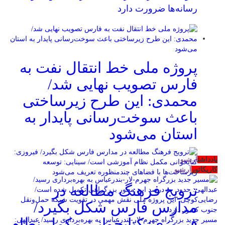
رسانه‌ها ضرورت دارد
پروژه ملی خط انتقال نفت به
فارس تصویب نهایی شد/
محمدی: این طرح زیرساختی
باعث سوخت‌رسانی پایدار به
استان می‌شود
یادداشت
آرشیو
کاریکاتور
آرشیو
ترویج فرهنگ مطالعه در
مدارس فارس شکل بگیرد/
فیروزی: کتابخوانی مکمل نظام
مسیر جدید بزرگراه جهرم-لار-بندرعباس به بهره‌برداری رسید/ عبدالهی: