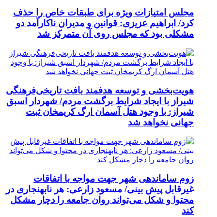
مجلس امتیازات ویژه برای طبقات خاص را حذف
کرد/ ابراهیم عزیزی: قوانین و مدیران ناکارآمد دو
مشکلی بود که مجلس روی آن متمرکز شد
هویت‌بخشی و توسعه هدفمند بافت تاریخی‌فرهنگی
شیراز با ایجاد شرایط برگشت مردم/ شهردار اسبق
شیراز: با وجود هتل آسمان ارگ کریمخان ثبت
جهانی نخواهد شد
زوم ساماندهی شهر جهت مواجه با اتفاقات
غیرقابل پیش بینی/ مسعود زارعی: هر نابهنجاری در
محتوا و شکل می‌تواند روان جامعه را دچار مشکل
کند