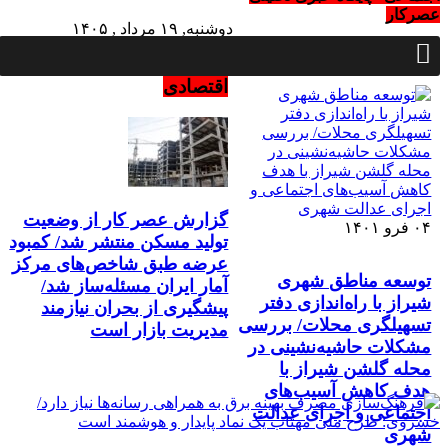
عصرکار
دوشنبه, ۱۹ مرداد , ۱۴۰۵
Monday, 10 August , 2026
اقتصادی
گزارش عصر کار از وضعیت
۰۴ فرو ۱۴۰۱
تولید مسکن منتشر شد/ کمبود
عرضه طبق شاخص‌های مرکز
توسعه مناطق شهری
آمار ایران مسئله‌ساز شد/
شیراز با راه‌اندازی دفتر
پیشگیری از بحران نیازمند
تسهیلگری محلات/ بررسی
مدیریت بازار است
مشکلات حاشیه‌نشینی در
محله گلشن شیراز با
هدف کاهش آسیب‌های
اجتماعی و اجرای عدالت
شهری