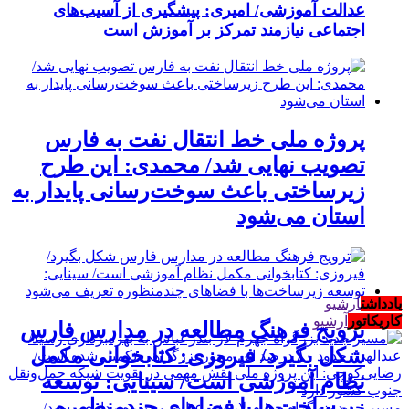
عدالت آموزشی/ امیری: پیشگیری از آسیب‌های
اجتماعی نیازمند تمرکز بر آموزش است
پروژه ملی خط انتقال نفت به فارس
تصویب نهایی شد/ محمدی: این طرح
زیرساختی باعث سوخت‌رسانی پایدار به
استان می‌شود
یادداشت
آرشیو
کاریکاتور
آرشیو
ترویج فرهنگ مطالعه در مدارس فارس
شکل بگیرد/ فیروزی: کتابخوانی مکمل
نظام آموزشی است/ سینایی: توسعه
زیرساخت‌ها با فضاهای چندمنظوره
مسیر جدید بزرگراه جهرم-لار-بندرعباس به بهره‌برداری رسید/