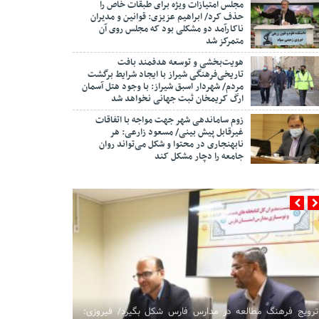
مجلس امتیازات ویژه برای طبقات خاص را
حذف کرد/ ابراهیم عزیزی: قوانین و مدیران
ناکارآمد دو مشکلی بود که مجلس روی آن
متمرکز شد
هویت‌بخشی و توسعه هدفمند بافت
تاریخی‌فرهنگی شیراز با ایجاد شرایط برگشت
مردم/ شهردار اسبق شیراز: با وجود هتل آسمان
ارگ کریمخان ثبت جهانی نخواهد شد
زوم ساماندهی شهر جهت مواجه با اتفاقات
غیرقابل پیش بینی/ مسعود زارعی: هر
نابهنجاری در محتوا و شکل می‌تواند روان
جامعه را دچار مشکل کند
ترویج فرهنگ مطالعه در مدارس فارس شکل بگیرد/ فیروزی:
تعاون روستایی فارس با آرمان‌های انقلاب تجدید میثاق کردند/