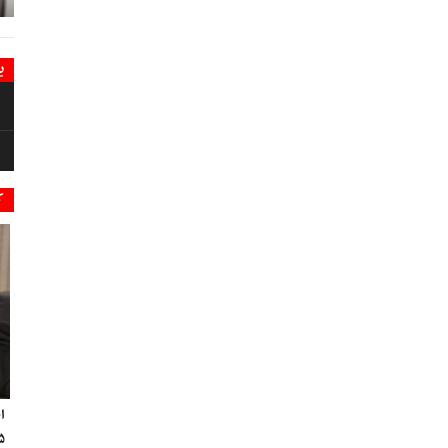
ی
ک
ا