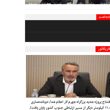
کتابخوانی مکمل نظام آموزشی است/ سینایی: توسعه
احمدی‌زاده: به نگاه تحول‌آفرین امام خمینی (ره) در خدمت به
مردم متعهد هستیم
زیرساخت‌ها با فضاهای چندمنظوره تعریف می‌شود
ادداشت
اریکاتور
فتتاح پروژه جدید بزرگراه جهرم لار اعلام شد/ دوبانده‌سازی
۱۱.۵ کیلومتر دیگر از مسیر ارتباطی جنوب کشور پایان یافت/