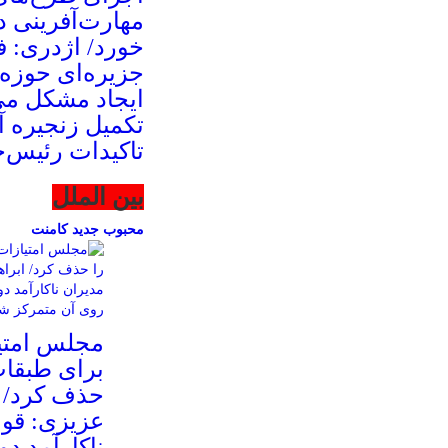
مهارت‌آفرینی د
خورد/ اژدری: ف
جزیره‌‌ای حوزه
ایجاد مشکل می‌
تکمیل زنجیره 
تاکیدات رئیس‌
بین الملل
محبوب
جدید
کامنت
مجلس امتیا
برای طبقا
حذف کرد/ ا
عزیزی: قوا
ناکارآمد د