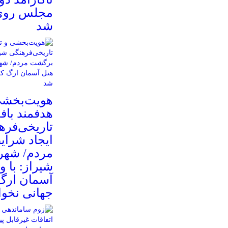
مجلس روی 
شد
هویت‌بخشی
هدفمند باف
تاریخی‌فره
ایجاد شرا
مردم/ شهر
شیراز: با و
آسمان ارگ
جهانی نخوا