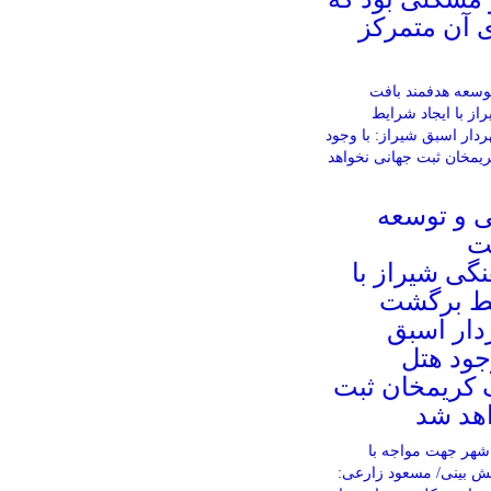
آن متمرکز
 و توسعه
ت
نگی شیراز با
یط برگشت
دار اسبق
جود هتل
 کریمخان ثبت
هد شد