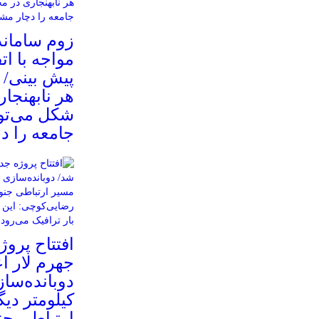
زوم سامان
مواجه با ات
پیش بینی/ 
هر نابهنجار
شکل می‌توا
جامعه را د
افتتاح پروژ
جهرم لار ا
کیلومتر دیگ
ارتباطی ج