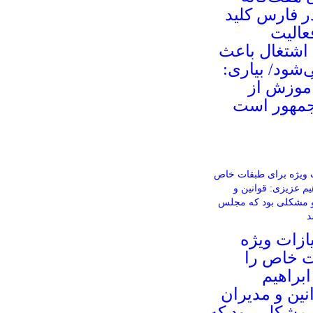
ر فارس کلید
عالیت
 اشتغال باعث
شود/ بیاری:
آموزش از
جمهور است
زات ویژه
ت خاص را
براهیم
نین و مدیران
و مشکلی بود که