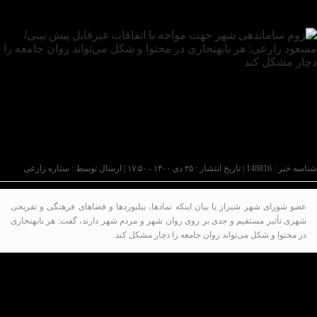
شناسه خبر : 148816 | تاریخ انتشار : ۲۵ دی ۱۴۰۰ - ۱۷:۵۰ | ارسال توسط :
ستاره زارعی
عضو شورای شهر شیراز با بیان اینکه نمادها، بیلبوردها و فضاهای فرهنگی و تفریحی
شهری تأثیر مستقیم و جدی بر روی روان شهر و مردم شهر دارند، گفت: هر نابهنجاری
در محتوا و شکل می‌تواند روان جامعه را دچار مشکل کند.
به گزارش پایگاه خبری تحلیلی عصرکار به نقل از روابط
عمومی شورای شهر، مسعود زارعی رئیس کمیسیون
سلامت، محیط زیست و خدمات شهری شورای اسلامی
شیراز، در نشست مجازی “شهر و ارزیابی تأثیر سلامت “ که