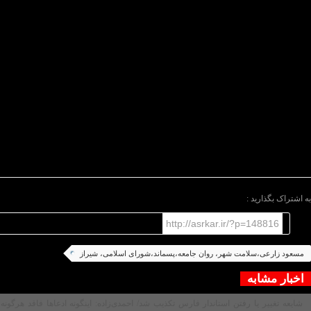
این عضو شورای شهر در ادامه خاطرنشان کرد: در ابتدای
شروع پاندمی کرونا، برای مقابله با این بیماری اقداماتی در
سطح شهر انجام گرفت. اقدامات باید به گونه‌ای باشد که
در سایر حوزه‌ها در صورت مواجه با مشکلات این چنینی
سازماندهی و ساماندهی لازم را از قبل اجرا کنیم.
وی افزود: در این کمیسیون تنها به این ۷ موضوع بسنده
نمی‌شود و موضوعاتی در حوزه بحران شهر پیگیری
می‌شود و ابن بحران مربوط به مقاطعی است که با شهر
بویژه در حوزه ارتباط با سلامت روانی و معنوی شهرمی
تواند تاثیر گذار باشد دنبال می‌شود.
/ پایان متن/
به اشتراک بگذارید :
http://asrkar.ir/?p=148816
مسعود زارعی،سلامت شهر، روان جامعه،پسماند،شورای اسلامی، شیراز
اخبار مشابه
شایعه تغییر یا رفتن استاندار فارس تکذیب شد/ احمدی‌زاده: اینگونه ادعاها فاقد هرگونه