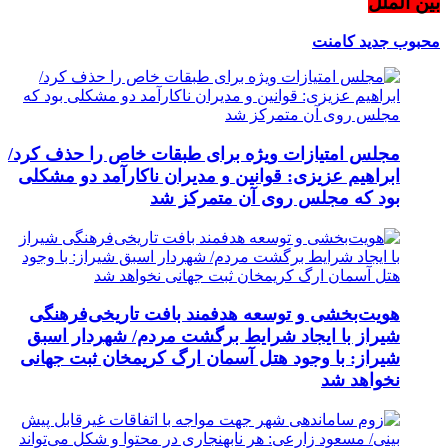
بین الملل
محبوب
جدید
کامنت
مجلس امتیازات ویژه برای طبقات خاص را حذف کرد/
ابراهیم عزیزی: قوانین و مدیران ناکارآمد دو مشکلی
بود که مجلس روی آن متمرکز شد
هویت‌بخشی و توسعه هدفمند بافت تاریخی‌فرهنگی
شیراز با ایجاد شرایط برگشت مردم/ شهردار اسبق
شیراز: با وجود هتل آسمان ارگ کریمخان ثبت جهانی
نخواهد شد