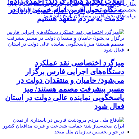
انقلاب تجدید میثاق کردند/ احمدی‌زاده:
نظارت بر پروژه‌ها و خدمات عمرانی فارس هوشمند است؟/ پایان
به نگاه تحول‌آفرین امام خمینی (ره) در
بخشیدن به مدیریت سنتی نیازمند حکمرانی نوین شد/ اقدامات و
برنامه‌های تحول‌آفرین مسئولان پاسخ داده شود
خدمت به مردم متعهد هستیم
میزگرد اختصاصی نقد عملکرد
دستگاه‌های اجرایی فارس برگزار
می‌شود/ حامیان و منتقدان دولت در
مسیر پیشرفت مصمم هستند/ میز
پاسخگویی نماینده عالی دولت در استان
فعال شود