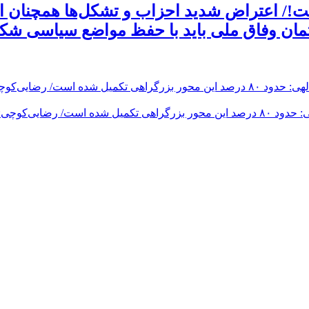
!/ اعتراض شدید احزاب و تشکل‌ها همچنان اد
تمان وفاق ملی باید با حفظ مواضع سیاسی شکل
مسیر جدید بزرگراه جهرم-لار-بندرعباس به بهره‌برداری رسید/ عبدالهی: حدود ۸۰ درصد این م