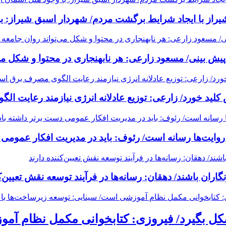
راز با ایجاد شرایط برگشت مردم/ شهردار اسبق شیراز: ب
یش بینی/ مسعود زارعی: هر نابهنجاری در محتوا و شکل می‌
ید خورد/ زارعی: توزیع عادلانه انرژی نیازمند رعایت ا
وایت‌ها رسانه است/ رئوف: باید در مدیریت افکار عمومی 
ران باشند/ دهقان: رسانه‌ها در فرآیند توسعه نقش تعیین‌کن
 بگیرد/ فیروزی: کتابخوانی مکمل نظام آمو