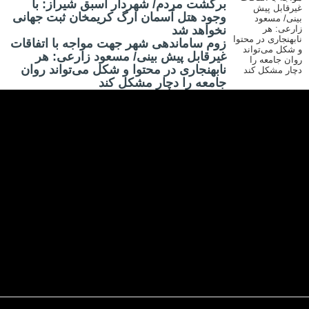
برگشت مردم/ شهردار اسبق شیراز: با
وجود هتل آسمان ارگ کریمخان ثبت جهانی
نخواهد شد
زوم ساماندهی شهر جهت مواجه با اتفاقات
غیرقابل پیش بینی/ مسعود زارعی: هر
نابهنجاری در محتوا و شکل می‌تواند روان
جامعه را دچار مشکل کند