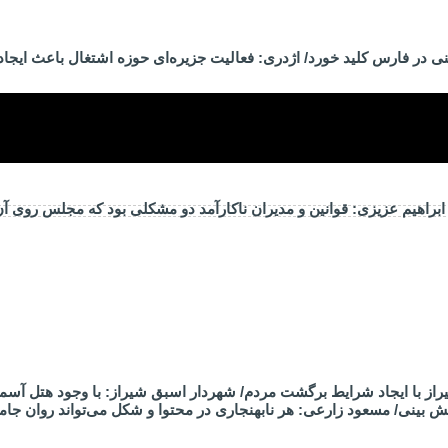
ی در فارس کلید خورد/ اژدری: فعالیت جزیره‌‌ای حوزه اشتغال باعث ایجا
راهیم عزیزی: قوانین و مدیران ناکارآمد دو مشکلی بود که مجلس روی آ
از با ایجاد شرایط برگشت مردم/ شهردار اسبق شیراز: با وجود هتل آسم
 بینی/ مسعود زارعی: هر نابهنجاری در محتوا و شکل می‌تواند روان جام