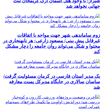
شیراز: با وجود هتل آسمان ارگ کریمخان ثبت
جهانی نخواهد شد
زوم ساماندهی شهر جهت مواجه با اتفاقات
غیرقابل پیش بینی/ مسعود زارعی: هر نابهنجاری در
محتوا و شکل می‌تواند روان جامعه را دچار مشکل
کند
یک مدیر استان فارسی در کرمان مسئولیت گرفت/
ساسان سالاری در جایگاه مدیرکل پست معارفه
شد