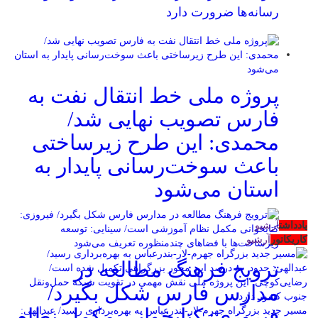
رسانه‌ها ضرورت دارد
پروژه ملی خط انتقال نفت به
فارس تصویب نهایی شد/
محمدی: این طرح زیرساختی
باعث سوخت‌رسانی پایدار به
استان می‌شود
یادداشت
آرشیو
کاریکاتور
آرشیو
ترویج فرهنگ مطالعه در
مدارس فارس شکل بگیرد/
فیروزی: کتابخوانی مکمل نظام
مسیر جدید بزرگراه جهرم-لار-بندرعباس به بهره‌برداری رسید/ عبدالهی: