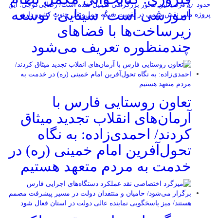
حدود ۸۰ درصد این محور بزرگراهی تکمیل شده است/ رضایی‌کوچی: این
آموزشی است/ سینایی: توسعه
پروژه ملی نقش مهمی در تقویت شبکه حمل‌ونقل جنوب کشور دارد
زیرساخت‌ها با فضاهای
چندمنظوره تعریف می‌شود
تعاون روستایی فارس با
آرمان‌های انقلاب تجدید میثاق
کردند/ احمدی‌زاده: به نگاه
تحول‌آفرین امام خمینی (ره) در
خدمت به مردم متعهد هستیم