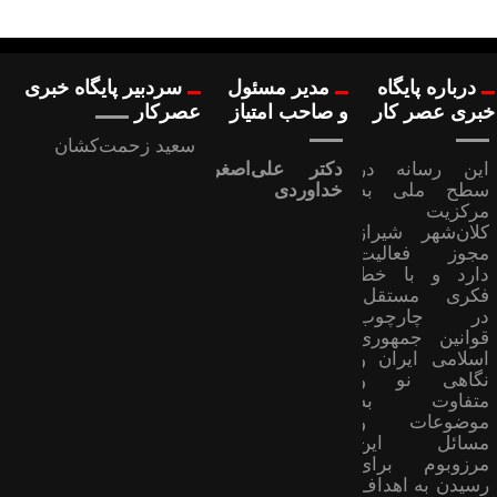
درباره پایگاه
مدیر مسئول
سردبیر پایگاه خبری
خبری عصر کار
و صاحب امتیاز
عصرکار
سعید زحمت‌کشان
این رسانه در
دکتر علی‌اصغر
سطح ملی به
خداوردی
مرکزیت
کلان‌شهر شیراز
مجوز فعالیت
دارد و با خط
فکری مستقل،
در چارچوب
قوانین جمهوری
اسلامی ایران و
نگاهی نو و
متفاوت به
موضوعات ‌و
مسائل این
مرزوبوم برای
رسیدن به اهداف