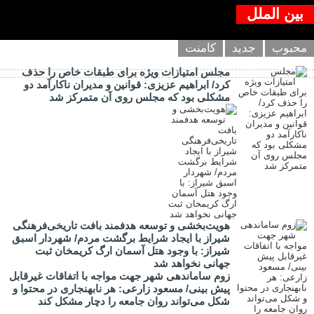
بین الملل
محبوب
جدید
کامنت
مجلس امتیازات ویژه برای طبقات خاص را حذف
کرد/ ابراهیم عزیزی: قوانین و مدیران ناکارآمد دو
مشکلی بود که مجلس روی آن متمرکز شد
هویت‌بخشی و توسعه هدفمند بافت تاریخی‌فرهنگی
شیراز با ایجاد شرایط برگشت مردم/ شهردار اسبق
شیراز: با وجود هتل آسمان ارگ کریمخان ثبت
جهانی نخواهد شد
زوم ساماندهی شهر جهت مواجه با اتفاقات غیرقابل
پیش بینی/ مسعود زارعی: هر نابهنجاری در محتوا و
شکل می‌تواند روان جامعه را دچار مشکل کند