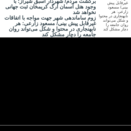
برگشت مردم/ شهردار اسبق شیراز: با
وجود هتل آسمان ارگ کریمخان ثبت جهانی
نخواهد شد
زوم ساماندهی شهر جهت مواجه با اتفاقات
غیرقابل پیش بینی/ مسعود زارعی: هر
نابهنجاری در محتوا و شکل می‌تواند روان
جامعه را دچار مشکل کند