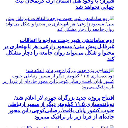
شیراز: با وجود هتل آسمان ارگ کریمخان ثبت
جهانی نخواهد شد
زوم ساماندهی شهر جهت مواجه با اتفاقات
غیرقابل پیش بینی/ مسعود زارعی: هر نابهنجاری در
محتوا و شکل می‌تواند روان جامعه را دچار مشکل
کند
افتتاح پروژه جدید بزرگراه جهرم لار اعلام شد/
دوبانده‌سازی ۱۱.۵ کیلومتر دیگر از مسیر ارتباطی
جنوب کشور پایان یافت/ رضایی‌کوچی: این محور
جاده‌ای از فردا زیر بار ترافیک می‌رود