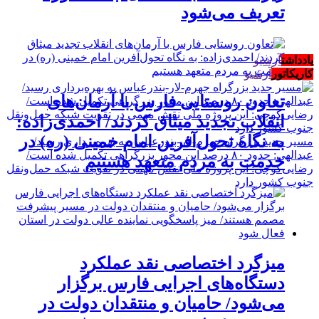
تعریف می‌شود
یادداشت
آرشیو
کاریکاتور
آرشیو
تعاون روستایی فارس با آرمان‌های
انقلاب تجدید میثاق کردند/ احمدی‌زاده:
به نگاه تحول‌آفرین امام خمینی (ره) در
مسیر جدید بزرگراه جهرم-لار-بندرعباس به بهره‌برداری رسید/
عبدالهی: حدود ۸۰ درصد این محور بزرگراهی تکمیل شده است/
خدمت به مردم متعهد هستیم
رضایی‌کوچی: این پروژه ملی نقش مهمی در تقویت شبکه حمل‌ونقل
جنوب کشور دارد
میزگرد اختصاصی نقد عملکرد
دستگاه‌های اجرایی فارس برگزار
می‌شود/ حامیان و منتقدان دولت در