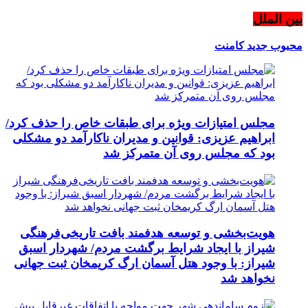
بین الملل
محبوب
جدید
کامنت
مجلس امتیازات ویژه برای طبقات خاص را حذف کرد/
ابراهیم عزیزی: قوانین و مدیران ناکارآمد دو مشکلی
بود که مجلس روی آن متمرکز شد
هویت‌بخشی و توسعه هدفمند بافت تاریخی‌فرهنگی
شیراز با ایجاد شرایط برگشت مردم/ شهردار اسبق
شیراز: با وجود هتل آسمان ارگ کریمخان ثبت جهانی
نخواهد شد