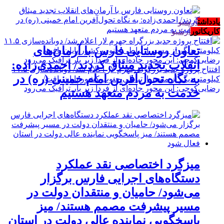
یادداشت
آرشیو
کاریکاتور
آرشیو
تعاون روستایی فارس با آرمان‌های
انقلاب تجدید میثاق کردند/ احمدی‌زاده:
افتتاح پروژه جدید بزرگراه جهرم لار اعلام شد/ دوبانده‌سازی ۱۱.۵
به نگاه تحول‌آفرین امام خمینی (ره) در
کیلومتر دیگر از مسیر ارتباطی جنوب کشور پایان یافت/
رضایی‌کوچی: این محور جاده‌ای از فردا زیر بار ترافیک می‌رود
خدمت به مردم متعهد هستیم
میزگرد اختصاصی نقد عملکرد
دستگاه‌های اجرایی فارس برگزار
می‌شود/ حامیان و منتقدان دولت در
مسیر پیشرفت مصمم هستند/ میز
پاسخگویی نماینده عالی دولت در استان