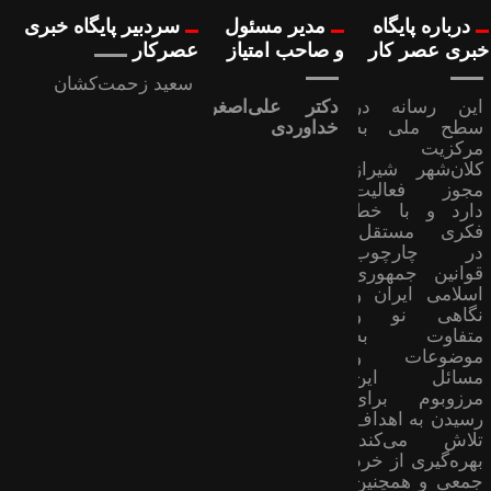
درباره پایگاه
مدیر مسئول
سردبیر پایگاه خبری
خبری عصر کار
و صاحب امتیاز
عصرکار
سعید زحمت‌کشان
این رسانه در
دکتر علی‌اصغر
سطح ملی به
خداوردی
مرکزیت
کلان‌شهر شیراز
مجوز فعالیت
دارد و با خط
فکری مستقل،
در چارچوب
قوانین جمهوری
اسلامی ایران و
نگاهی نو و
متفاوت به
موضوعات ‌و
مسائل این
مرزوبوم برای
رسیدن به اهداف
تلاش می‌کند؛
بهره‌گیری از خرد
جمعی و همچنین