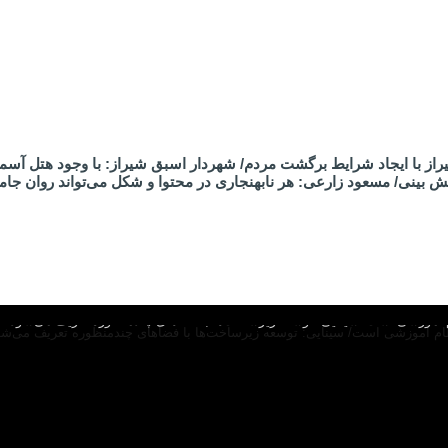
از با ایجاد شرایط برگشت مردم/ شهردار اسبق شیراز: با وجود هتل آسم
 بینی/ مسعود زارعی: هر نابهنجاری در محتوا و شکل می‌تواند روان جام
 آموزشی است/ سینایی: توسعه زیرساخت‌ها با فضاهای چندمنظوره تعریف می‌شود