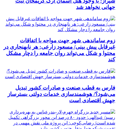
شیراز: با وجود هتل آسمان ارگ کریمخان ثبت
جهانی نخواهد شد
زوم ساماندهی شهر جهت مواجه با اتفاقات
غیرقابل پیش بینی/ مسعود زارعی: هر نابهنجاری در
محتوا و شکل می‌تواند روان جامعه را دچار مشکل
کند
فارس به قطب صنعت و صادرات کشور تبدیل
می‌شود؟/ هوشمندسازی خدمات دولتی بسترساز
جهش اقتصادی است