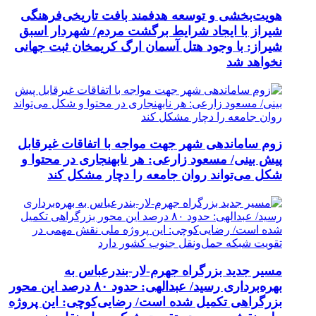
هویت‌بخشی و توسعه هدفمند بافت تاریخی‌فرهنگی
شیراز با ایجاد شرایط برگشت مردم/ شهردار اسبق
شیراز: با وجود هتل آسمان ارگ کریمخان ثبت جهانی
نخواهد شد
زوم ساماندهی شهر جهت مواجه با اتفاقات غیرقابل
پیش بینی/ مسعود زارعی: هر نابهنجاری در محتوا و
شکل می‌تواند روان جامعه را دچار مشکل کند
مسیر جدید بزرگراه جهرم-لار-بندرعباس به
بهره‌برداری رسید/ عبدالهی: حدود ۸۰ درصد این محور
بزرگراهی تکمیل شده است/ رضایی‌کوچی: این پروژه