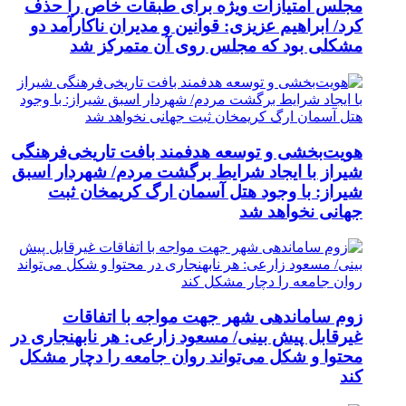
مجلس امتیازات ویژه برای طبقات خاص را حذف
کرد/ ابراهیم عزیزی: قوانین و مدیران ناکارآمد دو
مشکلی بود که مجلس روی آن متمرکز شد
هویت‌بخشی و توسعه هدفمند بافت تاریخی‌فرهنگی
شیراز با ایجاد شرایط برگشت مردم/ شهردار اسبق
شیراز: با وجود هتل آسمان ارگ کریمخان ثبت
جهانی نخواهد شد
زوم ساماندهی شهر جهت مواجه با اتفاقات
غیرقابل پیش بینی/ مسعود زارعی: هر نابهنجاری در
محتوا و شکل می‌تواند روان جامعه را دچار مشکل
کند