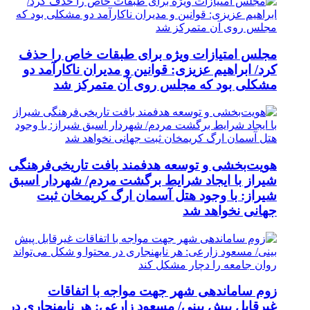
مجلس امتیازات ویژه برای طبقات خاص را حذف
کرد/ ابراهیم عزیزی: قوانین و مدیران ناکارآمد دو
مشکلی بود که مجلس روی آن متمرکز شد
هویت‌بخشی و توسعه هدفمند بافت تاریخی‌فرهنگی
شیراز با ایجاد شرایط برگشت مردم/ شهردار اسبق
شیراز: با وجود هتل آسمان ارگ کریمخان ثبت
جهانی نخواهد شد
زوم ساماندهی شهر جهت مواجه با اتفاقات
غیرقابل پیش بینی/ مسعود زارعی: هر نابهنجاری در