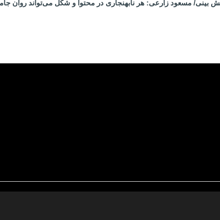
 بینی/ مسعود زارعی: هر نابهنجاری در محتوا و شکل می‌تواند روان جام