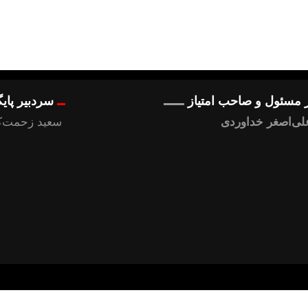
 مسئول و صاحب امتیاز
سردبیر پای
لی‌اصغر خداوردی
سعید زحمت‌