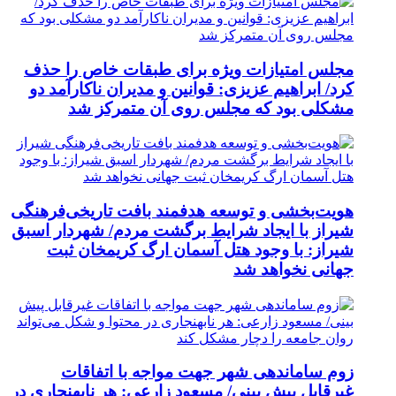
مجلس امتیازات ویژه برای طبقات خاص را حذف
کرد/ ابراهیم عزیزی: قوانین و مدیران ناکارآمد دو
مشکلی بود که مجلس روی آن متمرکز شد
هویت‌بخشی و توسعه هدفمند بافت تاریخی‌فرهنگی
شیراز با ایجاد شرایط برگشت مردم/ شهردار اسبق
شیراز: با وجود هتل آسمان ارگ کریمخان ثبت
جهانی نخواهد شد
زوم ساماندهی شهر جهت مواجه با اتفاقات
غیرقابل پیش بینی/ مسعود زارعی: هر نابهنجاری در