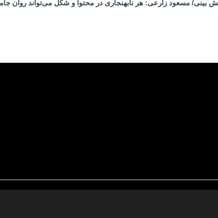
 بینی/ مسعود زارعی: هر نابهنجاری در محتوا و شکل می‌تواند روان جام