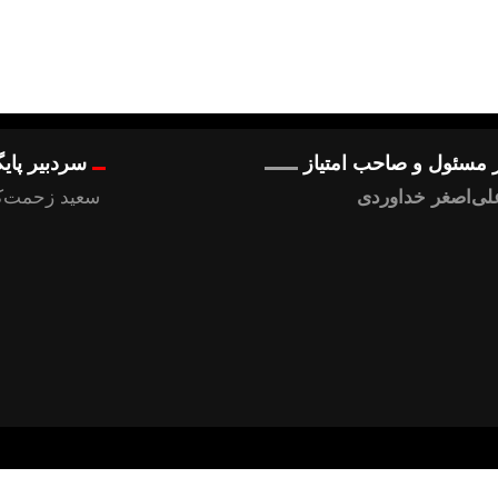
 مسئول و صاحب امتیاز
سردبیر پای
لی‌اصغر خداوردی
سعید زحمت‌