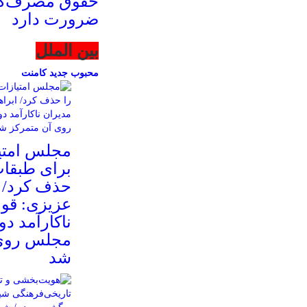
حقوق مصرف‌کن
ضرورت دارد
بین الملل
محبوب
جدید
کامنت
مجلس امتیا
برای طبقا
حذف کرد/ ا
عزیزی: قوا
ناکارآمد د
مجلس روی 
شد