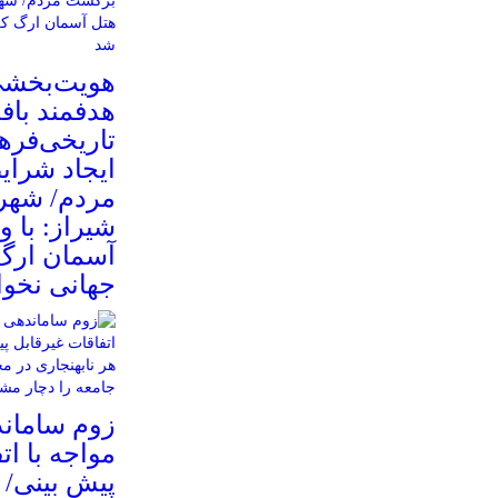
هویت‌بخشی
هدفمند باف
تاریخی‌فره
ایجاد شرا
مردم/ شهر
شیراز: با و
آسمان ارگ
جهانی نخوا
زوم سامان
مواجه با ات
پیش بینی/ 