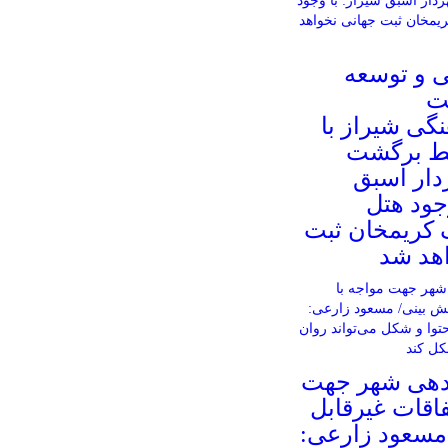
 و توسعه
ت
نگی شیراز با
یط برگشت
دار اسبق
جود هتل
 کریمخان ثبت
هد شد
دهی شهر جهت
فاقات غیرقابل
مسعود زارعی: