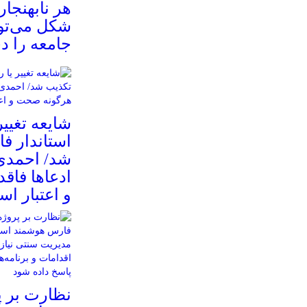
هر نابهنجار
شکل می‌توا
جامعه را د
شایعه تغییر
استاندار ف
شد/ احمدی‌ز
ادعاها فاق
و اعتبار ا
نظارت بر پر