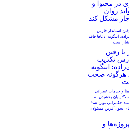
ی در محتوا و
ند روان
چار مشکل کند
 یا رفتن
ارس تکذیب
اده: اینگونه
د هرگونه صحت
ست
وژه‌ها و