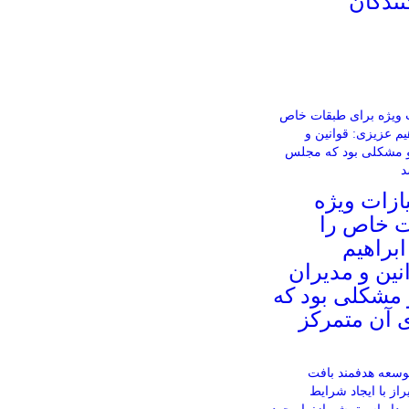
ندگان
زات ویژه
ت خاص را
براهیم
نین و مدیران
و مشکلی بود که
آن متمرکز