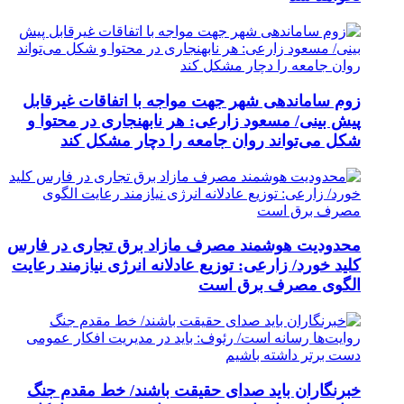
زوم ساماندهی شهر جهت مواجه با اتفاقات غیرقابل
پیش بینی/ مسعود زارعی: هر نابهنجاری در محتوا و
شکل می‌تواند روان جامعه را دچار مشکل کند
محدودیت هوشمند مصرف مازاد برق تجاری در فارس
کلید خورد/ زارعی: توزیع عادلانه انرژی نیازمند رعایت
الگوی مصرف برق است
خبرنگاران باید صدای حقیقت باشند/ خط مقدم جنگ