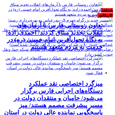
یادداشت
آرشیو
کاریکاتور
آرشیو
تعاون روستایی فارس با آرمان‌های
انقلاب تجدید میثاق کردند/ احمدی‌زاده:
به نگاه تحول‌آفرین امام خمینی (ره) در
مسیر جدید بزرگراه جهرم-لار-بندرعباس به بهره‌برداری رسید/
عبدالهی: حدود ۸۰ درصد این محور بزرگراهی تکمیل شده است/
خدمت به مردم متعهد هستیم
رضایی‌کوچی: این پروژه ملی نقش مهمی در تقویت شبکه حمل‌ونقل
جنوب کشور دارد
میزگرد اختصاصی نقد عملکرد
دستگاه‌های اجرایی فارس برگزار
می‌شود/ حامیان و منتقدان دولت در
مسیر پیشرفت مصمم هستند/ میز
پاسخگویی نماینده عالی دولت در استان