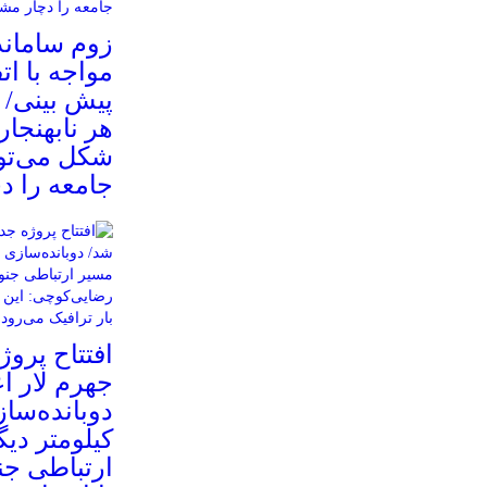
زوم سامان
مواجه با ات
پیش بینی/ 
هر نابهنجار
شکل می‌توا
جامعه را د
افتتاح پروژ
جهرم لار ا
کیلومتر دیگ
ارتباطی ج