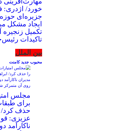
مهارت‌آفرینی د
خورد/ اژدری: ف
جزیره‌‌ای حوزه
ایجاد مشکل می‌
تکمیل زنجیره 
تاکیدات رئیس‌
بین الملل
محبوب
جدید
کامنت
مجلس امتیا
برای طبقا
حذف کرد/ ا
عزیزی: قوا
ناکارآمد د