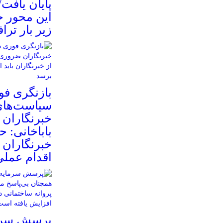
پایان یافت
این محور جا
زیر بار ترا
بازنگری فو
سیاست‌های
خبرنگاران
باباخانی: ح
خبرنگاران ب
اقدام عمل
پرسش سرما