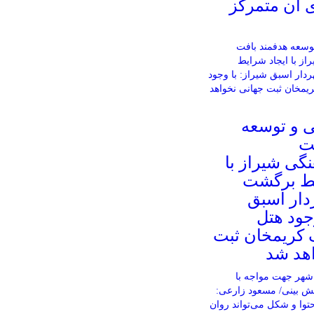
آن متمرکز
 و توسعه
ت
نگی شیراز با
یط برگشت
دار اسبق
جود هتل
 کریمخان ثبت
هد شد