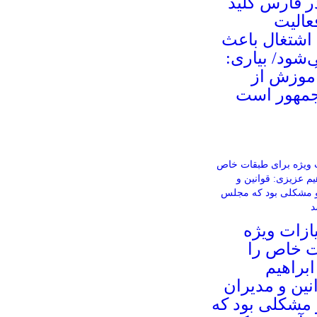
ر فارس کلید
عالیت
 اشتغال باعث
شود/ بیاری:
آموزش از
جمهور است
زات ویژه
ت خاص را
براهیم
نین و مدیران
و مشکلی بود که