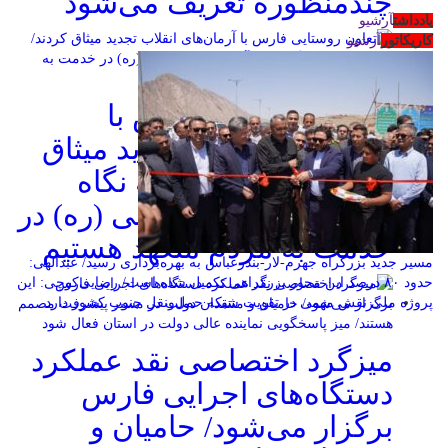
چندمنظوره تعریف می‌شود
یادداشت
آرشیو
کاریکاتور
آرشیو
تعاون روستایی فارس با
آرمان‌های انقلاب تجدید میثاق
کردند/ احمدی‌زاده: به نگاه
تحول‌آفرین امام خمینی (ره) در
خدمت به مردم متعهد هستیم
مسیر جدید بزرگراه جهرم-لار-بندرعباس به بهره‌برداری رسید/ عبدالهی:
حدود ۸۰ درصد این محور بزرگراهی تکمیل شده است/ رضایی‌کوچی: این
پروژه ملی نقش مهمی در تقویت شبکه حمل‌ونقل جنوب کشور دارد
میزگرد اختصاصی نقد عملکرد
دستگاه‌های اجرایی فارس
برگزار می‌شود/ حامیان و