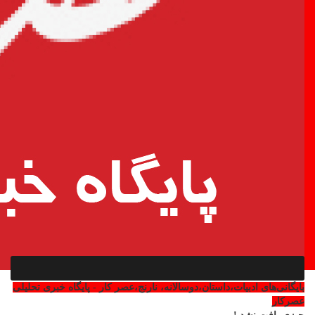
بایگانی‌های ادبیات،داستان،دوسالانه، نارنج،عصر کار - پایگاه خبری تحلیلی
عصرکار