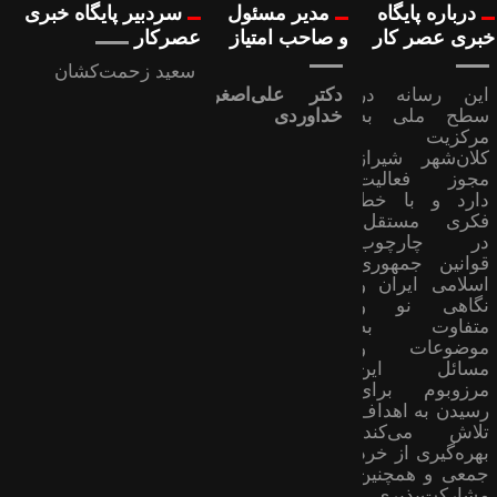
درباره پایگاه
مدیر مسئول
سردبیر پایگاه خبری
خبری عصر کار
و صاحب امتیاز
عصرکار
سعید زحمت‌کشان
این رسانه در
دکتر علی‌اصغر
سطح ملی به
خداوردی
مرکزیت
کلان‌شهر شیراز
مجوز فعالیت
دارد و با خط
فکری مستقل،
در چارچوب
قوانین جمهوری
اسلامی ایران و
نگاهی نو و
متفاوت به
موضوعات ‌و
مسائل این
مرزوبوم برای
رسیدن به اهداف
تلاش می‌کند؛
بهره‌گیری از خرد
جمعی و همچنین
مشارکت‌پذیری