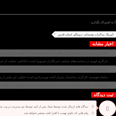
هوشمندانه تذکر داده شود.
/پایان متن/
به اشتراک بگذارید :
آمریکا، مذاکرات هسته‌ای، دروغگو، استان فارس
اخبار مشابه
افتتاح پروژه جدید بزرگراه جهرم لار اعلام شد/ دوبانده‌سازی ۱۱.۵ کیلومتر دیگر از مسیر ارتباطی جنوب کشور پایان یافت/ رضایی‌کوچی: این محور جاده‌ای از فردا زیر بار ترافیک می‌رود
بازنگری فوری در سیاست‌های حمایتی خبرنگاران ضروری است/ باباخانی: حمایت از خبرنگ
پرسش سرمایه‌گذاران صنعت ساختمان همچنان بی‌پاسخ مانده است!/ سرعت صدور پروا
سامانه هوشمند کارگران ساختمان شیراز آماده بهره‌برداری است/ خلیلی: این قشر از س
سیاست‌های حمایتی خبرنگاران نیازمند بازنگری جدی است/ نماینده مجلس: خبرنگاران استا
ثبت دیدگاه
دیدگاه های ارسال شده توسط شما، پس از تایید توسط تیم مدیریت در وب من
پیام هایی که حاوی تهمت یا افترا باشد منتشر نخواهد شد.