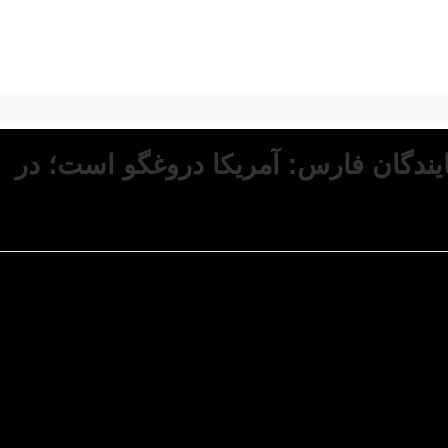
یندگان فارس: آمریکا دروغگو است؛ در