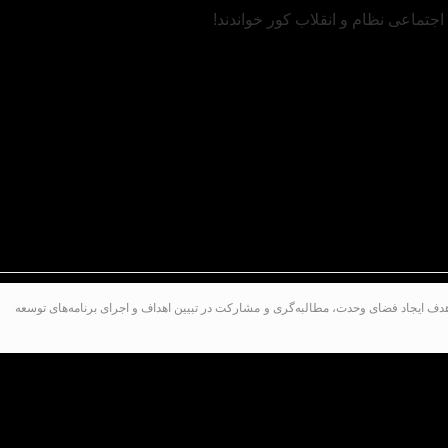
ف ایجاد فضای وحدت، مطالبه‌گری و مشارکت در تبیین اهداف و اجرای برنامه‌های توسعه
یش جمعیت گفتمان انقلاب اسلامی با بیان اینکه تشکل‌ها
م انقلاب تاثیرگذار باشند، مطرح کرد: خیلی از احزاب سیاسی با تعداد ۱۰ یا ۲۰ نفر فعالیت دارند و تنها در برهه‌ای از سال به ویژه در انتخابات فعال
نظام و انقلاب هستیم.
حقق شعار تولید؛ پشتیبانی‌ها و مانع‌زدایی‌ها طرح‌های