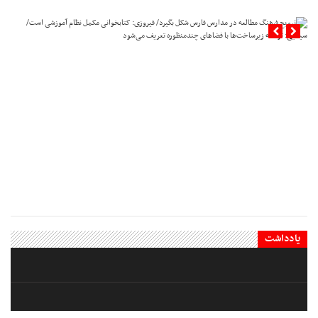
ترویج فرهنگ مطالعه در مدارس فارس شکل بگیرد/ فیروزی: کتابخوانی
مکمل نظام آموزشی است/ سینایی: توسعه زیرساخت‌ها با فضاهای
چندمنظوره تعریف می‌شود
یادداشت