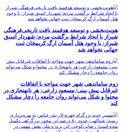
هویت‌بخشی و توسعه هدفمند بافت تاریخی‌فرهنگی
شیراز با ایجاد شرایط برگشت مردم/ شهردار اسبق
شیراز: با وجود هتل آسمان ارگ کریمخان ثبت
جهانی نخواهد شد
زوم ساماندهی شهر جهت مواجه با اتفاقات
غیرقابل پیش بینی/ مسعود زارعی: هر نابهنجاری در
محتوا و شکل می‌تواند روان جامعه را دچار مشکل
کند