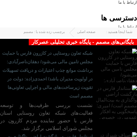
ارتباط با ما
دسترسی ها
ارتباط با ما
شما اینجا هستید :
صفحه اصلی
برچسب زده شده با : مصمم
بایگانی‌های مصمم - پایگاه خبری تحلیلی عصرکار
شبکه تعاون روستایی در کازرون فارس با حمایت
مجلس تامین مالی می‌شود/ دهقان‌ناصرآبادی:
برداشت موانع جذب اعتبارات و دریافت تسهیلات
در اولویت مدیران باشد/ احمدی‌زاده: دولت در
تقویت زیرساخت‌های مالی و اجرایی تعاونی‌ها
مصمم است
نشست بررسی ظرفیت‌ها و توسعه
فعالیت‌های شبکه تعاون روستایی استان
فارس با حضور نماینده مردم کازرون در
مجلس شورای اسلامی برگزار شد.
۲۹ ارد ۱۴۰۵
۰۳ مرد ۱۴۰۵
استاندار فارس در بازگشت اراضی واگذاری به