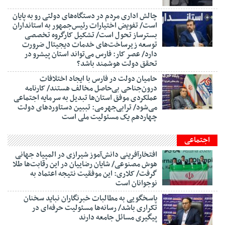
چالش اداری مردم در دستگاه‌های دولتی رو به پایان
است/ تفویض اختیارات رئیس‌جمهور به استانداران
بسترساز تحول است/ تشکیل کارگروه تخصصی
توسعه زیرساخت‌های خدمات دیجیتال ضرورت
دارد/ عصر کار: فارس می‌تواند استان پیشرو در
تحقق دولت هوشمند باشد؟
حامیان دولت در فارس با ایجاد اختلافات
درون‌جناحی بی‌حاصل مخالف هستند/ کارنامه
عملکردی موفق استان‌ها تبدیل به سرمایه اجتماعی
می‌شود/ ترابی‌جهرمی: تببین دستاوردهای دولت
چهاردهم یک مسئولیت ملی است
اجتماعی
افتخارآفرینی دانش‌آموز شیرازی در المپیاد جهانی
هوش مصنوعی/ شایان رضاییان در این رقابت‌ها طلا
گرفت/ کلاری: این موفقیت نتیجه اعتماد به
نوجوانان است
پاسخگویی به مطالبات خبرنگاران نباید سخنان
تکراری باشد/ رسانه‌ها مسئولیت حرفه‌ای در
پیگیری مسائل جامعه دارند