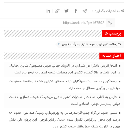
به اشتراک بگذارید :
https://asrkar.ir/?p=167592
برچسب ها
کتابخانه، شهرداری، سهم، قانونی، درآمد، فارس
اخبار مشابه
افتخارآفرینی دانش‌آموز شیرازی در المپیاد جهانی هوش مصنوعی/ شایان رضاییان
در این رقابت‌ها طلا گرفت/ کلاری: این موفقیت نتیجه اعتماد به نوجوانان است
پاسخگویی به مطالبات خبرنگاران نباید سخنان تکراری باشد/ رسانه‌ها مسئولیت
حرفه‌ای در پیگیری مسائل جامعه دارند
فارس به قطب صنعت و صادرات کشور تبدیل می‌شود؟/ هوشمندسازی خدمات
دولتی بسترساز جهش اقتصادی است
مسیر جدید بزرگراه جهرم-لار-بندرعباس به بهره‌برداری رسید/ عبدالهی: حدود ۸۰
درصد این محور بزرگراهی تکمیل شده است/ رضایی‌کوچی: این پروژه ملی نقش
مهمی در تقویت شبکه حمل‌ونقل جنوب کشور دارد