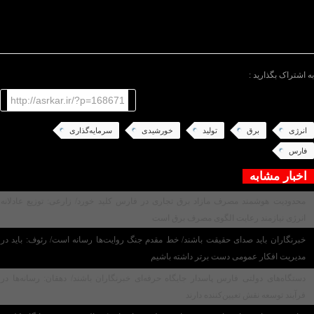
کاهش می‌یابد و این امر به صرفه‌جویی در هزینه‌های انرژی
منجر می‌شود.
/پایان متن/
به اشتراک بگذارید :
http://asrkar.ir/?p=168671
انرژی
برق
تولید
خورشیدی
سرمایه‌گذاری
فارس
اخبار مشابه
محدودیت هوشمند مصرف مازاد برق تجاری در فارس کلید خورد/ زارعی: توزیع عادلانه
انرژی نیازمند رعایت الگوی مصرف برق است
خبرنگاران باید صدای حقیقت باشند/ خط مقدم جنگ روایت‌ها رسانه است/ رئوف: باید در
مدیریت افکار عمومی دست برتر داشته باشیم
دستگاه‌های دولتی فارس پاسدار جایگاه حرفه‌ای خبرنگاران باشند/ دهقان: رسانه‌ها در
فرآیند توسعه نقش تعیین‌کننده دارند