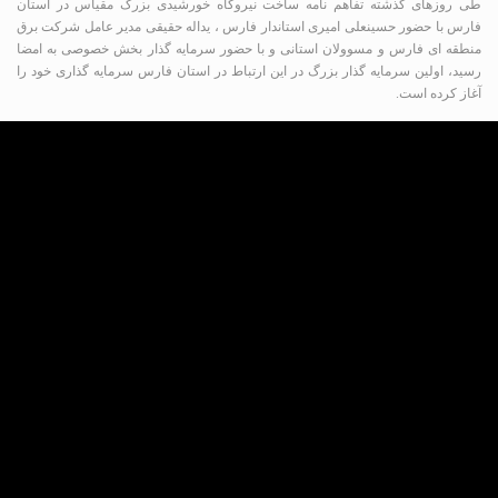
طی روزهای گذشته تفاهم نامه ساخت نیروگاه خورشیدی بزرگ مقیاس در استان
فارس با حضور حسینعلی امیری استاندار فارس ، یداله حقیقی مدیر عامل شرکت برق
منطقه ای فارس و مسوولان استانی و با حضور سرمایه گذار بخش خصوصی به امضا
رسید، اولین سرمایه گذار بزرگ در این ارتباط در استان فارس سرمایه گذاری خود را
آغاز کرده است.
به گزارش پایگاه خبری‌تحلیلی عصر کار به نقل از روابط
عمومی شرکت برق منطقه ای فارس ، امیری استاندار
فارس از همکاری شرکت برق منطقه ای فارس و
مشارکت بخش خصوصی برای توسعه تولید و انتقال برق
خورشیدی یک هزار مگاواتی در مناطق مختلف این استان
تقدیر کرد و اظهار داشت : یک هزار مگاوات برق رقم قابل
توجهی است که ظرفیت تولید آن در شهرستان های
مختلف با مشارکت بخش خصوصی ایجاد می شود.
استاندار فارس با اشاره به اینکه ویژگی کار با بخش
خصوصی این است که شرکت های بخش خصوصی سریع
پای کار می آیند و طرح کلید می خورد اضافه کرد : برآورد
ما این است که این طرح تا اواسط تابستان سال آینده به
بهره برداری برسد و استان فارس و شبکه سراسری از
مزایای تولید این انرژی خورشیدی بهره مند شوند.
امیری همچنین با بیان اینکه توسعه نیروگاه‌های انرژی