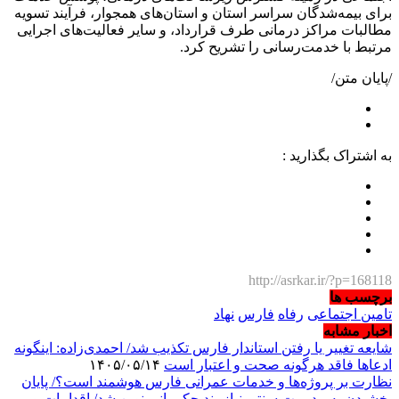
برای بیمه‌شدگان سراسر استان و استان‌های همجوار، فرآیند تسویه
مطالبات مراکز درمانی طرف قرارداد، و سایر فعالیت‌های اجرایی
مرتبط با خدمت‌رسانی را تشریح کرد.
/پایان متن/
به اشتراک بگذارید :
http://asrkar.ir/?p=168118
برچسب ها
تامین اجتماعی
رفاه
فارس
نهاد
اخبار مشابه
شایعه تغییر یا رفتن استاندار فارس تکذیب شد/ احمدی‌زاده: اینگونه
ادعاها فاقد هرگونه صحت و اعتبار است
۱۴۰۵/۰۵/۱۴
نظارت بر پروژه‌ها و خدمات عمرانی فارس هوشمند است؟/ پایان
بخشیدن به مدیریت سنتی نیازمند حکمرانی نوین شد/ اقدامات و