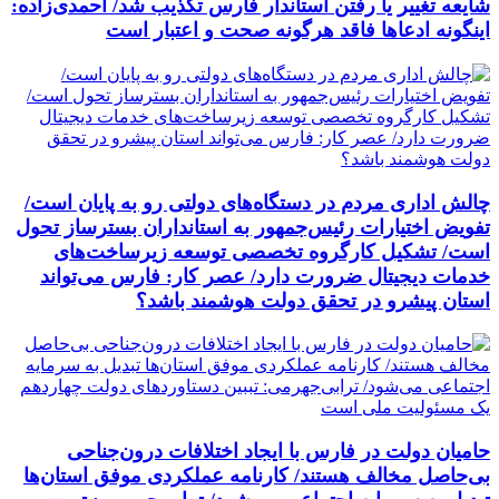
شایعه تغییر یا رفتن استاندار فارس تکذیب شد/ احمدی‌زاده:
اینگونه ادعاها فاقد هرگونه صحت و اعتبار است
چالش اداری مردم در دستگاه‌های دولتی رو به پایان است/
تفویض اختیارات رئیس‌جمهور به استانداران بسترساز تحول
است/ تشکیل کارگروه تخصصی توسعه زیرساخت‌های
خدمات دیجیتال ضرورت دارد/ عصر کار: فارس می‌تواند
استان پیشرو در تحقق دولت هوشمند باشد؟
حامیان دولت در فارس با ایجاد اختلافات درون‌جناحی
بی‌حاصل مخالف هستند/ کارنامه عملکردی موفق استان‌ها