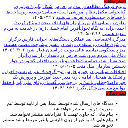
اخبار مشابه
ترویج فرهنگ مطالعه در مدارس فارس شکل بگیرد/ فیروزی:
کتابخوانی مکمل نظام آموزشی است/ سینایی: توسعه زیرساخت‌ها
با فضاهای چندمنظوره تعریف می‌شود
۱۴۰۵/۰۳/۱۷
تعاون روستایی فارس با آرمان‌های انقلاب تجدید میثاق کردند/
احمدی‌زاده: به نگاه تحول‌آفرین امام خمینی (ره) در خدمت به مردم
متعهد هستیم
۱۴۰۵/۰۳/۱۶
میزگرد اختصاصی نقد عملکرد دستگاه‌های اجرایی فارس برگزار
می‌شود/ حامیان و منتقدان دولت در مسیر پیشرفت مصمم هستند/
میز پاسخگویی نماینده عالی دولت در استان فعال شود
۱۴۰۵/۰۳/۰۶
دفاع ملی مردم مرودشت فارس در پاسداری از تمدن ایران
صحنه‌ساز شد/ حماسه شجاعت و غیرت مدافعان کشور در جوار
نخستین سازمان ملل متحد
۱۴۰۵/۰۱/۰۵
اختلافات سیاسی در جهرم فارس اوج گرفت!/ اعتراض شدید احزاب
و تشکل‌ها همچنان ادامه دارد/ مدیر جدید آموزش و پرورش یک
چهره اصلاح‌طلب باشد/ ترابی‌جهرمی: گفتمان وفاق ملی باید با حفظ
مواضع سیاسی شکل بگیرد
۱۴۰۴/۰۸/۲۱
ثبت دیدگاه
دیدگاه های ارسال شده توسط شما، پس از تایید توسط تیم
مدیریت در وب منتشر خواهد شد.
پیام هایی که حاوی تهمت یا افترا باشد منتشر نخواهد شد.
پیام هایی که به غیر از زبان فارسی یا غیر مرتبط باشد منتشر
نخواهد شد.