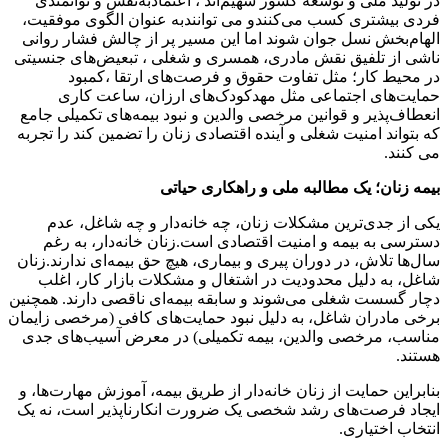
در تولید ملی و توسعه کشور سهیم‌اند ، اعتمادبه‌نفس و توانمندی
فردی بیشتری کسب می‌کنندو می توانندبه عنوان الگوی موفقیت،
الهام‌بخش نسل جوان شوند اما این مسیر پر از چالش فشار روانی
ناشی از تلفیق نقش مادری، همسری و شغلی ، تبعیض‌های جنسیتی
در محیط کار؛ مثل تفاوت حقوق و فرصت‌های ارتقا ،کمبود
حمایت‌های اجتماعی مثل مهدکودک‌های ارزان، ساعت کاری
انعطاف‌پذیر و قوانین مرخصی والدین و نبود بیمه‌های تکمیلی جامع
که بتواند امنیت شغلی و آینده اقتصادی زنان را تضمین کند را تجربه
می کنند.
بیمه زنان؛ یک مطالبه ملی و راهکاری حیاتی
یکی از جدی‌ترین مشکلات زنان، چه خانه‌دار و چه شاغل، عدم
دسترسی به بیمه و امنیت اقتصادی است.زنان خانه‌دار، به رغم
سال‌ها تلاش، در دوران پیری و بیماری، هیچ حق بیمه‌ای ندارند.زنان
شاغل، به دلیل محدودیت در اشتغال و مشکلات بازار کار، اغلب
دچار گسست شغلی می‌شوند و سابقه بیمه‌ای ناقصی دارند. همچنین
برخی مادران شاغل، به دلیل نبود حمایت‌های کافی (مرخصی زایمان
مناسب، مرخصی والدین، بیمه تکمیلی) در معرض آسیب‌های جدی
هستند.
بنابراین حمایت از زنان خانه‌دار از طریق بیمه، آموزش مهارت‌ها، و
ایجاد فرصت‌های رشد شخصی یک ضرورت انکارناپذیر است، نه یک
انتخاب اختیاری.