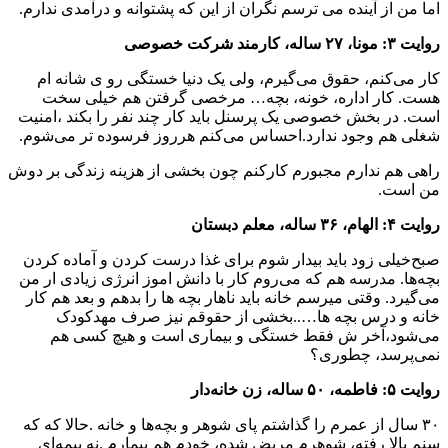
اما من از آینده می ترسم ‌نگران از این که پشتوانه و درآمدی ندارم.
روایت ۳: مونا، ۲۷ ساله، کارمند شرکت خصوصی
کار می‌کنم، حقوق می‌گیرم، ولی یک دنیا خستگی رو ی شانه ام
هست. کار اداره، خونه، بچه… مرخصی گرفتن هم خیلی سخت
است. در بخش خصوصی یک پرسنل باید کار چند نفر را بکند ،امنیت
شغلی هم وجود ندارد.احساس می‌کنم هرروز فرسوده تر می‌شوم.
راهی هم ندارم مجبورم کارکنم چون بخشی از هزینه زندگی بر دوش
من است.
روایت ۴: الهام، ۳۶ ساله، معلم دبستان
صبح‌خیلی زود باید بیدار شوم برای غذا درست کردن و آماده کردن
بچه‌ها. مدرسه هم که می‌روم کار با دانش اموز انرژی زیادی ار من
می‌گیرد. وقتی میرسم خانه باید ناهار بچه ها را بدهم و بعد‌ هم کار
خانه و درس بچه ها…..بخشی از حقوقم نیز صرف مهدکودک
می‌شود،آخر ش فقط خستگی و بیماری است و هیچ‌ کسی هم
نمی‌پرسد، چطوری؟
روایت ۵: فاطمه، ۵۰ ساله، زن خانه‌دار
۳۰ سال از عمرم را گذاشتم پای شوهر و بچه‌ها و خانه .حالا که که
سنم بالا رفته، شوهرم مریض شده، خودم هم بیمارم .نه بیمه‌ای