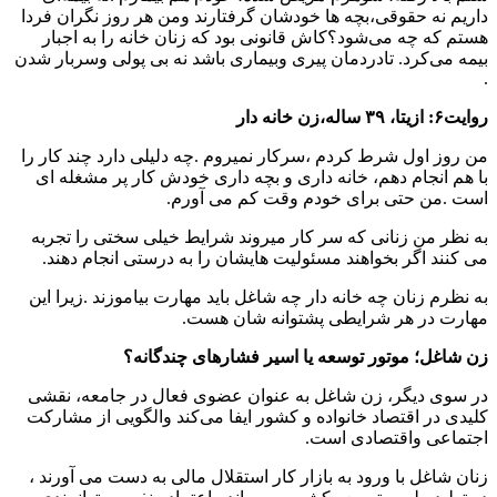
داریم نه حقوقی،بچه ها خودشان گرفتارند ومن هر روز نگران فردا
هستم که چه می‌شود؟کاش قانونی بود که زنان خانه را به اجبار
بیمه می‌کرد. تادردمان پیری وبیماری باشد نه بی پولی وسربار شدن
.
روایت۶: ازیتا، ۳۹ ساله،زن خانه دار
من روز اول شرط کردم ،سرکار نمیروم .چه دلیلی دارد چند کار را
با هم انجام دهم، خانه داری و بچه داری خودش کار پر مشغله ای
است .من حتی برای خودم وقت کم می آورم.
به نظر من زنانی که سر کار میروند شرایط خیلی سختی را تجربه
می کنند اگر بخواهند مسئولیت هایشان را به درستی انجام دهند.
به نظرم زنان چه خانه دار چه شاغل باید مهارت بیاموزند .زیرا این
مهارت در هر شرایطی پشتوانه شان هست.
زن شاغل؛ موتور توسعه یا اسیر فشارهای چندگانه؟
در سوی دیگر، زن شاغل به عنوان عضوی فعال در جامعه، نقشی
کلیدی در اقتصاد خانواده و کشور ایفا می‌کند والگویی از مشارکت
اجتماعی واقتصادی است.
زنان شاغل با ورود به بازار کار استقلال مالی به دست می آورند ،