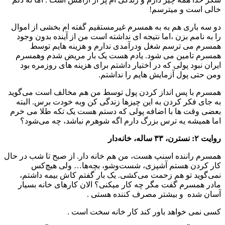
خالی است و میترسم!
دو سه باری هم به به همسرم غیرمستقیم گفته ام بخشی از اموال
را به نامم بزن ،اما نتیجه ای نداشته است من از آینده بدون وجود
همسرم می ترسم شغل ودرآمدی ندارم و هزینه هایم توسط
همسرم تامین می شود. یادم هست یک بار مریض شدم وهمسرم
ایران نبود پولی که در اختیار داشتم برای هزینه های روزمره بود
ومن حتی پول آزمایش‌ هایم را نداشتم.
همسرم با پس انداز کردن پول توسط من هم مخالف است ‌می‌گوید
به جای فکر کردن به این چیزها زندگی کن وبه خودت برس. البته
بعضی وقت ها با اضافه پولی که دستم هست یک تکه طلا می خرم
اما همیشه یه ترس بزرگ دارم اگه شوهرم نباشد، چه می‌شود؟
روایت ۲: نسترن، ۳۳ ساله، خانه‌دار
همسرم راننده اسنپ هست، من هم خانه دار. از صبح تا شب در حال
کار کردن هستم آشپزی، شست‌وشو، بچه‌ها… ولی هیچ‌کس
نمی‌گوید تو هم زحمت می‌کشی. یک بار گفتم کاش بیمه داشتم،
مادر همسرم گفت مگر چه کار میکنی؟ الان کارهای خانه بسیار
آسان شده ‌ و بیشتر مصرف کننده هستی .
کسی نمی خواهد باور کند کار خانه سخت است .