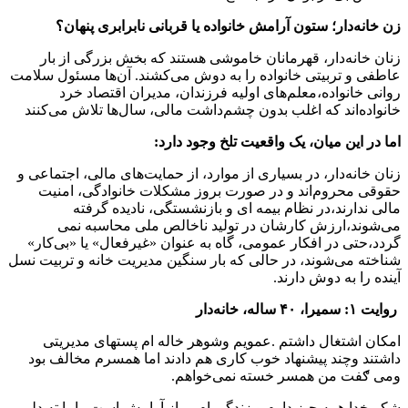
زن خانه‌دار؛ ستون آرامش خانواده یا قربانی نابرابری پنهان؟
زنان خانه‌دار، قهرمانان خاموشی هستند که بخش بزرگی از بار
عاطفی و تربیتی خانواده را به دوش می‌کشند. آن‌ها مسئول سلامت
روانی خانواده‌،معلم‌های اولیه فرزندان‌، مدیران اقتصاد خرد
خانواده‌اند که اغلب بدون چشم‌داشت مالی، سال‌ها تلاش می‌کنند
اما در این میان، یک واقعیت تلخ وجود دارد:
زنان خانه‌دار، در بسیاری از موارد، از حمایت‌های مالی، اجتماعی و
حقوقی محروم‌اند و در صورت بروز مشکلات خانوادگی، امنیت
مالی ندارند،در نظام بیمه ای و بازنشستگی، نادیده گرفته
می‌شوند،ارزش کارشان در تولید ناخالص ملی محاسبه نمی
گردد،حتی در افکار عمومی، گاه به عنوان «غیرفعال» یا «بی‌کار»
شناخته می‌شوند، در حالی که بار سنگین مدیریت خانه و تربیت نسل
آینده را به دوش دارند.
روایت ۱: سمیرا، ۴۰ ساله، خانه‌دار
امکان اشتغال داشتم .عمویم وشوهر خاله ام پستهای مدیریتی
داشتند وچند پیشنهاد خوب کاری هم دادند اما همسرم مخالف بود
ومی ګفت من همسر خسته نمی‌خواهم.
شکر خدا همه چیز دارم و زندگی ام پر از آرامش است . اما ته دلم