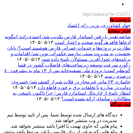
http://asrkar.ir/?p=153171
برچسب ها
جهاد کشاورزی، وزیر، رای اعتماد
اخبار مشابه
شایعه تغییر یا رفتن استاندار فارس تکذیب شد/ احمدی‌زاده: اینگونه
ادعاها فاقد هرگونه صحت و اعتبار است
۱۴۰۵/۰۵/۱۴
نظارت بر پروژه‌ها و خدمات عمرانی فارس هوشمند است؟/ پایان
بخشیدن به مدیریت سنتی نیازمند حکمرانی نوین شد/ اقدامات و
برنامه‌های تحول‌آفرین مسئولان پاسخ داده شود
۱۴۰۵/۰۵/۱۴
رکورد سرعت توسعه زیرساخت‌های فاضلاب کشور در فسا
کم‌نظیر است/ پروژه ملی تصفیه‌خانه پس از ۱۴ ماه به پیشرفت ۸۰
درصدی رسید
۱۴۰۵/۰۵/۱۴
جاسازی ۲۳ ماینر غیرمجاز در قلات شیراز کشف شد/ خسروی:
دولت در مبارزه با تخلفات برق برخورد قاطع دارد
۱۴۰۵/۰۵/۱۴
انتظار پاسخ از اداره‌کل استاندارد فارس؛ چرا تاکنون پاسخی به
مطالبات رسانه‌ای ارائه نشده است؟
۱۴۰۵/۰۵/۱۴
ثبت دیدگاه
دیدگاه های ارسال شده توسط شما، پس از تایید توسط تیم
مدیریت در وب منتشر خواهد شد.
پیام هایی که حاوی تهمت یا افترا باشد منتشر نخواهد شد.
پیام هایی که به غیر از زبان فارسی یا غیر مرتبط باشد منتشر