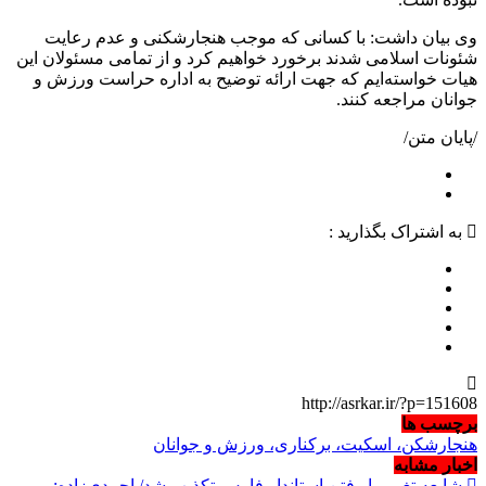
وی بیان داشت: با کسانی که موجب هنجارشکنی و عدم رعایت
شئونات اسلامی شدند برخورد خواهیم کرد و از تمامی مسئولان این
هیات خواسته‌ایم که جهت ارائه توضیح به اداره حراست ورزش و
جوانان مراجعه کنند.
/پایان متن/
به اشتراک بگذارید :
http://asrkar.ir/?p=151608
برچسب ها
هنجارشکن، اسکیت، برکناری، ورزش و جوانان
اخبار مشابه
شایعه تغییر یا رفتن استاندار فارس تکذیب شد/ احمدی‌زاده: