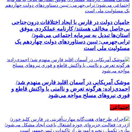
حامیان دولت در فارس با ایجاد اختلافات درون‌جناحی
بی‌حاصل مخالف هستند/ کارنامه عملکردی موفق
استان‌ها تبدیل به سرمایه اجتماعی می‌شود/
ترابی‌جهرمی: تببین دستاوردهای دولت چهاردهم یک
مسئولیت ملی است
موشک آمریکایی در آسمان اقلید فارس منهدم شد/
احمدی‌زاده: هرگونه تعرض و ناامنی با واکنش قاطع و
فوری نیرو‌های مسلح مواجه می‌شود
اجتماعی