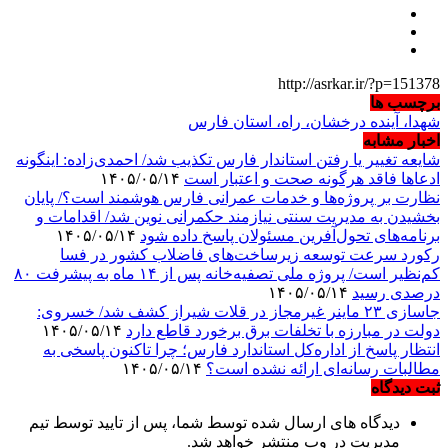
http://asrkar.ir/?p=151378
برچسب ها
شهدا، آینده درخشان، راه، استان فارس
اخبار مشابه
شایعه تغییر یا رفتن استاندار فارس تکذیب شد/ احمدی‌زاده: اینگونه
ادعاها فاقد هرگونه صحت و اعتبار است
۱۴۰۵/۰۵/۱۴
نظارت بر پروژه‌ها و خدمات عمرانی فارس هوشمند است؟/ پایان
بخشیدن به مدیریت سنتی نیازمند حکمرانی نوین شد/ اقدامات و
برنامه‌های تحول‌آفرین مسئولان پاسخ داده شود
۱۴۰۵/۰۵/۱۴
رکورد سرعت توسعه زیرساخت‌های فاضلاب کشور در فسا
کم‌نظیر است/ پروژه ملی تصفیه‌خانه پس از ۱۴ ماه به پیشرفت ۸۰
درصدی رسید
۱۴۰۵/۰۵/۱۴
جاسازی ۲۳ ماینر غیرمجاز در قلات شیراز کشف شد/ خسروی:
دولت در مبارزه با تخلفات برق برخورد قاطع دارد
۱۴۰۵/۰۵/۱۴
انتظار پاسخ از اداره‌کل استاندارد فارس؛ چرا تاکنون پاسخی به
مطالبات رسانه‌ای ارائه نشده است؟
۱۴۰۵/۰۵/۱۴
ثبت دیدگاه
دیدگاه های ارسال شده توسط شما، پس از تایید توسط تیم
مدیریت در وب منتشر خواهد شد.