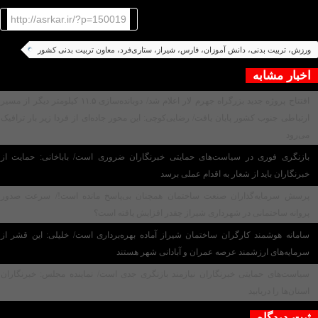
http://asrkar.ir/?p=150019
ورزش، تربیت بدنی، دانش آموزان، فارس، شیراز، ستاری‌فرد، معاون تربیت بدنی کشور
اخبار مشابه
افتتاح پروژه جدید بزرگراه جهرم لار اعلام شد/ دوبانده‌سازی ۱۱.۵ کیلومتر دیگر از مسیر
ارتباطی جنوب کشور پایان یافت/ رضایی‌کوچی: این محور جاده‌ای از فردا زیر بار ترافیک
می‌رود
بازنگری فوری در سیاست‌های حمایتی خبرنگاران ضروری است/ باباخانی: حمایت از
خبرنگاران باید از شعار به اقدام عملی برسد
پرسش سرمایه‌گذاران صنعت ساختمان همچنان بی‌پاسخ مانده است!/ سرعت صدور
پروانه ساختمانی در شهرداری شیراز چقدر افزایش یافته است؟
سامانه هوشمند کارگران ساختمان شیراز آماده بهره‌برداری است/ خلیلی: این قشر از
سرمایه‌های ارزشمند عرصه عمران و آبادانی شهر هستند
سیاست‌های حمایتی خبرنگاران نیازمند بازنگری جدی است/ نماینده مجلس: خبرنگاران
استان‌ها را دریابید
ثبت دیدگاه