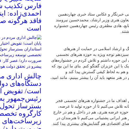
فارس تکذیب ش
احمدی‌زاده: این
ی خبرنگار و عکاس ستاد خبری چهاردهمین
فاقد هرگونه صح
عاون هنری وزیر ارشاد، محمدحسین نیرومند
ابع، هادی مظفری رئیس چهاردهمین جشنواره
است
تند.
گ و ارشاد اسلامی در حمایت از هنرهای
ت سیزدهم توجه ویژه به حوزه هنرهای تجسمی
این حوزه داشتم و تلاش کردم در جشنواره‌های
ا این عزیزان گفتگو کنم. بنای ما این بود که
 هم به لحاظ کیفی گسترش پیدا کند و
چالش اداری مر
ر متعهد باید آن را بیشتر ببینیم، مانند امید،
دستگاه‌های دولت
است/ تفویض اخ
رئیس‌جمهور به 
ین اهداف ما در جشنواره هنرهای تجسمی فجر
بسترساز تحول
 تلاش می‌کنیم تا از حوزه تولید تا عرضه،
کارگروه تخصص
ر حوزه عرضه هنری، هم در داخل و هم در خارج
نر ایرانی پشتیبانی می‌کنیم تا هنرمندان در
زیرساخت‌های خ
ضای اقتصادی هم گشایش‌های بیشتری پیدا کنند.
ضرورت دارد/ ع