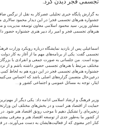
تجسمی فجر دیدن کرد.
به گزارش پایگاه خبری تحلیلی عصرکار به نقل از نرگس صاف
جشنواره هنرهای تجسمی فجر؛ در این دیدار محمود سالاری م
مشاور وزیر، سید محمود اسلامی معاون توسعه مدیریت و من
هنرهای تجسمی فجر و امیر راد دبیر هنری جشنواره حضور داش
اسماعیلی پس از بازدید نمایشگاه درباره رویکرد وزارت فرهن
تجسمی گفت: یکی از برنامه‌های مهم‌ ما از آغاز به کار دول
بوده است. من جلساتی به صورت جمعی و انفرادی با بزرگان 
مختلف مرتبط با هنرهای تجسمی حضور داشته باشم و از نزدیک ب
جشنواره هنرهای تجسمی فجر در این دوره هم به لحاظ کمی و
درعین‌حال متضمن گزاره‌های اصلی باشد که احساس می‌کنیم در هن
ایثار، توجه به مسائل عمومی و اجتماعی کشور و…
وزیر فرهنگ و ارشاد اسلامی ادامه داد: یکی دیگر از مهم‌تر
حمایت از اقتصاد هنر است و در بخش‌های مختلف این وزارتخانه
زنجیره‌ای را تشکیل دهیم تا موجب رونق اقتصاد هنر شود. د
از کشور ما به‌طور جدی از توسعه اقتصاد هنر و معرفی بیشتر ه
کنار اجر معنوی که از فعالیت‌هایشان به دست می‌آورند، در ف