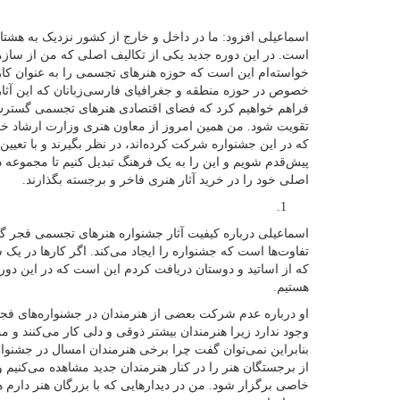
اسماعیلی افزود: ما در داخل و خارج از کشور نزدیک به هشت
است. در این دوره جدید یکی از تکالیف اصلی که من از سازم
خواسته‌ام این است که حوزه هنرهای تجسمی را به عنوان کار 
خصوص در حوزه منطقه و جغرافیای فارسی‌زبانان که این آثا
فراهم خواهیم کرد که فضای اقتصادی هنرهای تجسمی گسترش پی
تقویت شود. من همین امروز از معاون هنری وزارت ارشاد خو
که در این جشنواره شرکت کرده‌اند، در نظر بگیرند و با تعیی
پیش‌قدم شویم و این را به یک فرهنگ تبدیل کنیم تا مجموعه 
اصلی‌ خود را در خرید آثار هنری فاخر و برجسته بگذارند.
اسماعیلی درباره کیفیت آثار جشنواره هنرهای تجسمی فجر 
تفاوت‌ها است که جشنواره را ایجاد می‌کند. اگر کارها در یک
که از اساتید و دوستان دریافت کردم این است که در این دو
هستیم.
او درباره عدم شرکت بعضی از هنرمندان در جشنواره‌های فجر
وجود ندارد زیرا هنرمندان بیشتر ذوقی و دلی کار می‌کنند و م
بنابراین نمی‌توان گفت چرا برخی هنرمندان امسال در جشنواره
از برجستگان هنر را در کنار هنرمندان جدید مشاهده می‌کنیم و
خاصی برگزار شود. من در دیدارهایی که با بزرگان هنر دارم ه