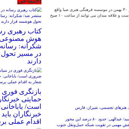
اجتماعی
گفتنی است چهاردهمین جشنواره هنرهای تجسمی فجر تا روز ۳۰ بهمن در موسسه فرهنگی هنری صبا واقع
در خیابان ولیعصر، خیابان بزرگمهر، خیابان برادران مظفر برپاست و علاقه مندان می توانند از ساعت ۱۰ صبح
کتاب رهبری رس
هوش مصنوعی م
شکرانه: رسانه‌
در مسیر تحول 
دارند
بازنگری فوری 
حمایتی خبرنگا
است/ باباخانی:
، هنرهای تجسمی، شیراز، فارس
خبرنگاران باید 
مسیر جدید بزرگراه جهرم-لار-بندرعباس به بهره‌برداری رسید/ عبدالهی: حدود ۸۰ درصد این محور
اقدام عملی بر
نقش مهمی در تقویت شبکه حمل‌ونقل جنوب