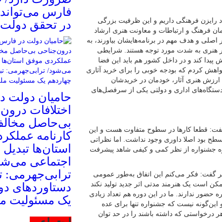
فارس می‌تواند 
اد رایزن فرهنگی داریم و این ظرفیت بزرگی
در تحقق دولت 
ان فرهنگ و ارتباطات و معاونت هنری ارشاد
اصلی و هدف مهم در برنامه‌هایشان بیاورند، به
ر هنری به شدت مورد توجه هستند. شرایطی
دا کند و در داخل کشور هم‌ باید این فضا
اهش کردم که بودجه خوبی را برای خرید آثاری
ن ارزش هنری آثار، خودمان در خریدشان
دستگاه‌های اداری و دولتی یکی از سرفصل‌های
حامیان دولت در
اختلافات درون‌
بی‌حاصل مخالف
گفت: قطعا کارها در سطوح متفاوت هست و این
کارنامه عملکر
 سطح بود اصلا داوری وجود نداشت. اما نظراتی
استان‌ها تبدیل 
ره جشنواره از نظر کمی و کیفی شاهد پیشرفت
اجتماعی می‌شو
ترابی‌جهرمی: تب
 گفت: فکر می‌کنم این اتفاق به‌طور عمومی
مکن است یک هنرمند مدتی اثر جدید تولید نکند
دستاوردهای دو
 حضور ندارند. ما در این دوره هم تعداد زیادی
یک مسئولیت م
 این‌گونه نیست که جشنواره تنها برای عده
ر درخواستی که داشته باشند را در حد توان