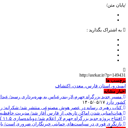
/پایان متن/
به اشتراک بگذارید :
http://asrkar.ir/?p=149431
برچسب ها
ایمیدرو، استان فارس، معدن، اکتشاف
اخبار مشابه
کشور دارد
۱۴۰۵/۰۵/۱۷
کتاب رهبری رسانه در عصر هوش مصنوعی منتشر شد/ شکرانه: رسانه
هیات‌امنایی شدن اماکن تاریخی از فارس آغاز شد/ مدیریت حافظیه و سع
افتتاح پروژه جدید بزرگراه جهرم لار اعلام شد/ دوبانده‌سازی ۱۱.۵ کیلومتر دیگر از مسیر ارتباطی جنوب کشور پایان یافت/ رضایی‌کوچی: این محور جاده‌ای از فردا زیر بار ترافیک می‌رود
بازنگری فوری در سیاست‌های حمایتی خبرنگاران ضروری است/ باباخا