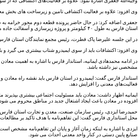
وجیه‌الله جعفری اشاره نمود: علاوه بر فعالیت‌های اکتشافی که از سوی
وی افزود: علاوه بر فعالیت اکتشافی تامین و زیرساخت های بخش مع
استان فارس به طول ۴۰ کیلومتر و پروژه زیرسازی و آسفالت جاده معادن خاک نسوز شورجستان آباده در مرحله آماده‌سازی اسناد مناقصه می‌باشد که از سوی مشاور در حال انجام است.
در این جلسه علیرضا پاک فطرت، رئیس مجمع نمایندگان استان فارس اش
وی افزود: اکتشافات باید از سوی ایمیدرو شتاب بیشتری می گیرد و ب
در ادامه محمدهادی ایمانیه، استاندار فارس با اشاره به اهمیت معادن
مشخصی نیز داشته باشد.
استاندار فارس گفت: ایمیدرو در استان فارس باید نقشه راه معادن و
فعالیت‌های معدنی را افزایش دهد.
ایمانیه اظهار داشت: معادن باید مسئولیت اجتماعی بیشتری بپذیرند 
افزوده در معادن باعث ایجاد اشتغال جدید در مناطق محروم می شود.
حمیدرضا ایزدی، رئیس سازمان صنعت، معدن و تجارت استان فارس در
محل استانداری فارس گفت: این تفاهم‌نامه با هدف تاکید بر مطالعات اکتشافی ذخایر و منابع
ایزدی با اشاره به اینکه زمان آغاز و پایان این تفاهم‌نامه مشخص 
صنایع پایین دستی در کنار واحد معدنی احداث می شود.