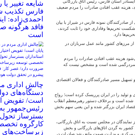
یسنادر استان فارس، رئیس اتاق بازرگانی
شایعه تغییر یا 
د، هزینه عقب افتادن صادرات را مردم ضعیف
فارس تکذیب ش
احمدی‌زاده: این
 صادرکنندگان نمونه فارس در شیراز با بیان
فاقد هرگونه صح
 شکست تحریم‌ها وفاداری خود را ثابت کردند،
است
ریم‌ها دارد.
 از مرزهای کشور مانند عمل سربازان در
می‌شود هزینه عقب افتادن صادرات را مردم
ار سردرگمی شده است و مشخص نیست که
 تسهیل مسیر صادرکنندگان و فعالان اقتصادی
چالش اداری مر
دستگاه‌های دولت
ی و تولید را در ایران پرریسک کرده است؛ رواج
است/ تفویض اخ
ری شده است و برخلاف دستور رهبرمعظم انقلاب
رئیس‌جمهور به 
تصاد ایران بزرگتر شده و این یعنی سهم بخش
بسترساز تحول
 نمایندگان در مجلس نسبت به اتاق بازرگانی،
کارگروه تخصص
کشور به گردن اتاق‌های بازرگانی و بخش
زیرساخت‌های خ
مرکزی و وزارت صمت مانع رشد صادرات در