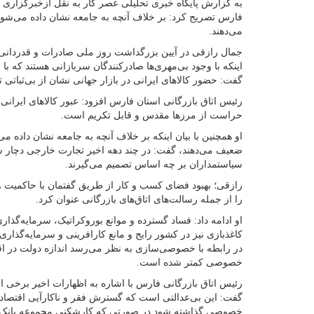
به گزارش پایگاه خبری تحلیلی عصر کار به نقل ازخبرگزاری ا
فارس تصریح کرد: بر خلاف آنچه به جامعه نشان داده می‌شو
می‌دهند.
جمال رازقی در آیین بزرگداشت روز ملی صادرات و قدردانی از
اینکه با وجود بی‌مهری‌ها صادرکنندگان سربازانی هستند که با
گفت: حضور کالاهای ایرانی در بازار جهانی نشان از بی‌ثباتی تح
رئیس اتاق بازرگانی استان فارس افزود: عبور کالاهای ایرانی
حراست از مرزها مقدس و قابل تکریم است.
او همچنین با بیان اینکه بر خلاف آنچه به جامعه نشان داده 
ضعیف می‌دهند، گفت: در چند دهه اخیر تجارت خارجی دچ
سیاستمداران بر چه اساس تصمیم می‌گیرند.
رازقی؛ بهبود فضای کسب و کار از طریق گفتمان با حاکمیت و
را از جمله رسالت‌های اتاق‌های بازرگانی عنوان کرد.
او ادامه داد: فساد گسترده و موانع بوروکراتیک، سرمایه‌گذار
کاغذبازی نیز در کشور رایج و مانع کارافرینی و سرمایه‌گذا
در رابطه با خصوصی‌سازی به نظر می‌رسد اندازه دولت در اق
خصوصی کمتر شده است.
رئیس اتاق بازرگانی فارس با اشاره به اظهارات اخیر برخی از
گفت: این بی‌عدالتی است که گسترش فقر و ناکارآیی اقتصاد 
خصوصی گذاشته شود در صورتی که کارشکنی مجموعه بانک 