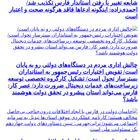
شایعه تغییر یا رفتن استاندار فارس تکذیب شد/
احمدی‌زاده: اینگونه ادعاها فاقد هرگونه صحت و اعتبار
است
چالش اداری مردم در دستگاه‌های دولتی رو به پایان
است/ تفویض اختیارات رئیس‌جمهور به استانداران
بسترساز تحول است/ تشکیل کارگروه تخصصی توسعه
زیرساخت‌های خدمات دیجیتال ضرورت دارد/ عصر کار:
فارس می‌تواند استان پیشرو در تحقق دولت هوشمند
باشد؟