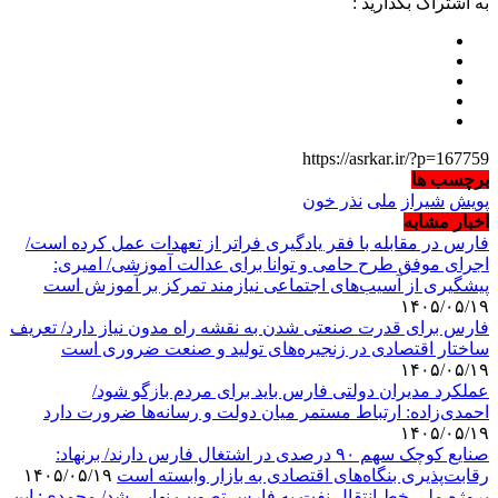
به اشتراک بگذارید :
https://asrkar.ir/?p=167759
برچسب ها
پویش
شیراز
ملی
نذر خون
اخبار مشابه
فارس در مقابله با فقر یادگیری فراتر از تعهدات عمل کرده است/
اجرای موفق طرح حامی و توانا برای عدالت آموزشی/ امیری:
پیشگیری از آسیب‌های اجتماعی نیازمند تمرکز بر آموزش است
۱۴۰۵/۰۵/۱۹
فارس برای قدرت صنعتی شدن به نقشه راه مدون نیاز دارد/ تعریف
ساختار اقتصادی در زنجیره‌های تولید و صنعت ضروری است
۱۴۰۵/۰۵/۱۹
عملکرد مدیران دولتی فارس باید برای مردم بازگو شود/
احمدی‌زاده: ارتباط مستمر میان دولت و رسانه‌ها ضرورت دارد
۱۴۰۵/۰۵/۱۹
صنایع کوچک سهم ۹۰ درصدی در اشتغال فارس دارند/ برنهاد:
رقابت‌پذیری بنگاه‌های اقتصادی به بازار وابسته است
۱۴۰۵/۰۵/۱۹
پروژه ملی خط انتقال نفت به فارس تصویب نهایی شد/ محمدی: این