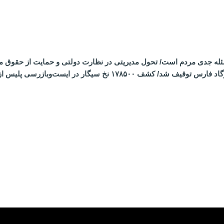
ئله جدی مردم است/ تحول مدیریتی در نظارت دولتی و حمایت از حقوق 
محموله مشکوک قاچاق کالا در پاسارگاد فارس توقیف شد/ کش