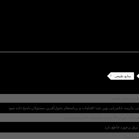
کند، بلکه باعث افزایش هزینه های مدیریت پسماند خواهد ش
دان و اصناف، تلاش می‌کنیم مشارکت حداکثری را در این ط
 بازیافت شیشه اشاره کرد و گفت: شیشه قابلیت بازیافت ص
ه‌تر فراهم می‌سازد.
ندان با تفکیک شیشه از سایر پسماند های خشک و تحویل 
 می توانند نقش مهمی در پیشگیری از آلودگی محیط زیست 
منابع طبیعی
صحت و اعتبار است
یازمند حکمرانی نوین شد/ اقدامات و برنامه‌های تحول‌آفرین مسئولان پاسخ داده شود
فت ۸۰ درصدی رسید
نشده است؟