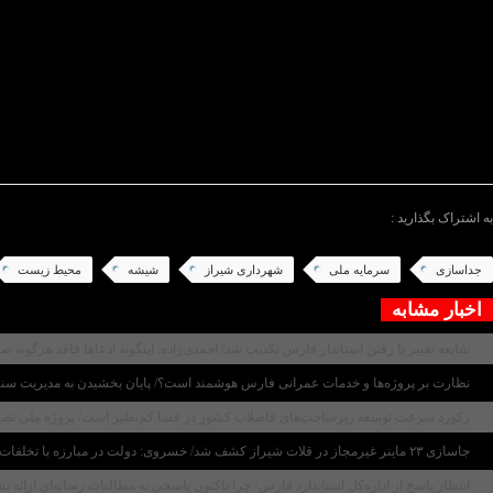
پسماندهای عادی نه تنها بازیافت آن را با مشکل مواجه می‌
وی افزود: با اجرای برنامه‌های آموزشی جامع برای شهرون
صمد پناهیان در ادامه به مزایای اقتصادی و ‌محیط زیستی
مبدا ،فرایند مدیریت پسماند را آسانتر و کاربرد آن را گسترد
رئیس سازمان مدیریت پسماند در پایان عنوان نمود: شهرو
بازیافت و یا از طریق سامانه هوشمند(اپ موبایلی بهروب)
/پایان متن/
به اشتراک بگذارید :
جداسازی
سرمایه ملی
شهرداری شیراز
شیشه
محیط زیست
اخبار مشابه
شایعه تغییر یا رفتن استاندار فارس تکذیب شد/ احمدی‌زاده: اینگونه ادعاها فاقد هرگونه 
نظارت بر پروژه‌ها و خدمات عمرانی فارس هوشمند است؟/ پایان بخشیدن به مدیریت سنتی ن
رکورد سرعت توسعه زیرساخت‌های فاضلاب کشور در فسا کم‌نظیر است/ پروژه ملی تصفیه‌خانه پس از ۱۴ ماه به پیشر
جاسازی ۲۳ ماینر غیرمجاز در قلات شیراز کشف شد/ خسروی: دولت در مبارزه با تخلفات برق برخورد قاطع دارد
انتظار پاسخ از اداره‌کل استاندارد فارس؛ چرا تاکنون پاسخی به مطالبات رسانه‌ای ارائه 