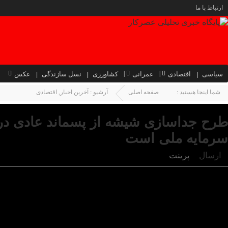
ارتباط با ما
سیاسی
اقتصادی
عمرانی
کشاورزی
نسل سازندگی
عکس
شما اینجا هستید :
صفحه اصلی
آرشیو :
آخرین اخبار
,
اقتصادی
طرح جداسازی شیشه از پسماند عادی در ش
سرمایه ملی است
ارسال
پرینت