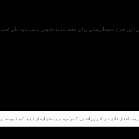
ماندهای عادی خبر داد و این اقدام را گامی مهم در راستای ارتقای کیفیت کود کمپوست و 
ارتباطات و آموزش شهروندی سازمان مدیریت پسماند شهردا
حفظ منابع طبیعی و بهبود کیفیت کود کمپوست تولیدی در