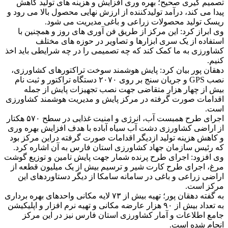
تصمیم گیری صحیح؛ بهره وری افزایش و هزینه های تولید کاهش
پیدا می کند، درآمد تولیدکننده از ارزش نهایی محصول بالا می رود و
ریسک تولید محصولات زراعی و باغی مدیریت می شود.
وی ابراز کرد: این مرکز از طریق فن آوری های روز و همچنین با
استفاده از یک سری ابزارها و تصاویر در حوزه های مختلف
کشاورزی به ما کمک کند که چه تصمیمی را در چه شرایطی باید اخذ
کنیم.
دهقان پور بیان کرد: پایش هوشمند سوخت تراکتورهای کشاورزی،
نصب GPS و جریان سنج بر روی ۲۰۷۰ دستگاه تراکتور و ثبت نام
بیش از چهار هزار متقاضی جهت نصب تجهیزات پایش از جمله
اقدامات صورت گرفته در مرکز پایش و مدیریت هوشمند کشاورزی
است.
اجرای طرح همبست آب، انرژی و امنیت غذایی در سطح ۵۷۰ هکتار
از اراضی کشاورزی دشت آب سیاه آباده با هدف افزایش بهره وری
و کاهش هزینه تولید ازدیگر اقدامات صورت گرفته دراین مرکز بود
که رئیس سازمان جهاد کشاورزی استان فارس به آن اشاره کرد.
وی افزود: اجرای طرح پرنده شمار جهت پایش تامین و توزیع گوشت
مرغ، اجرای طرح کارت شیر و ترسیم بیش از یک میلیون قطعه از
اراضی زراعی و باغی در سامانه سامکا از دیگر دستاوردهای این
مرکز است.
به گفته دهقان پور؛ تهیه بیش از ۷۳ لایه مکانی واحد‌های بهره برداری
به تعداد بیش از ۹۰ هزار عارضه مکانی و تهیه نرم افزار و اپلیکیشن
جامع اطلاعات و آمار کشاورزی استان فارس نیز در این مرکز
انجام شده است.