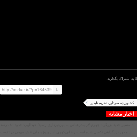
فاصله قیمتی میان مزرعه و سفره است. باید تولیدکنندگان
و مصرف‌کنندگان از این روند منتفع شوند.
وزیر جهاد کشاورزی با بیان اینکه ارزان شدن سفره مردم
یکی از مباحث کلیدی اقتصاد مقاومتی است، تصریح کرد:
سودهای کلانی در زنجیره توزیع وجود دارد که نه نصیب
مصرف‌کننده می‌شود و نه به تولیدکننده می‌رسد. با فعال‌تر
شدن تشکل‌ها، تعاونی‌های روستایی و سایر مجموعه‌های
مرتبط، تلاش می‌کنیم که این بخش‌ها نیز به‌طور مستقیم در
بازار نقش‌آفرینی کنند.
/پایان متن/
به اشتراک بگذارید :
http://asrkar.ir/?p=164539
کشاورزی، سودآور، تحریم ناپذیر
اخبار مشابه
مسیر جدید بزرگراه جهرم-لار-بندرعباس به بهره‌برداری رسید/ عبدالهی: حدود ۸۰ درصد
این محور بزرگراهی تکمیل شده است/ رضایی‌کوچی: این پروژه ملی نقش مهمی در تقویت