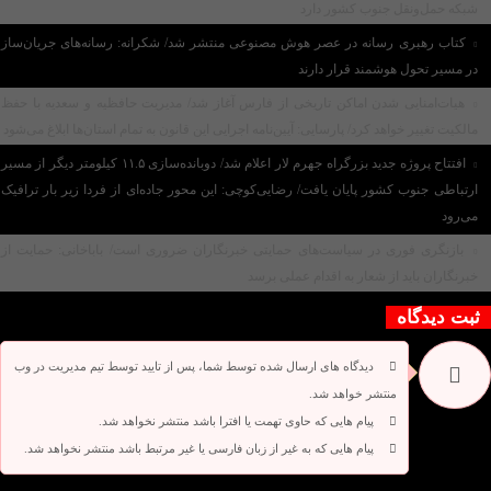
شبکه حمل‌ونقل جنوب کشور دارد
کتاب رهبری رسانه در عصر هوش مصنوعی منتشر شد/ شکرانه: رسانه‌های جریان‌ساز
در مسیر تحول هوشمند قرار دارند
هیات‌امنایی شدن اماکن تاریخی از فارس آغاز شد/ مدیریت حافظیه و سعدیه با حفظ
مالکیت تغییر خواهد کرد/ پارسایی: آیین‌نامه اجرایی این قانون به تمام استان‌ها ابلاغ می‌‌شود
افتتاح پروژه جدید بزرگراه جهرم لار اعلام شد/ دوبانده‌سازی ۱۱.۵ کیلومتر دیگر از مسیر
ارتباطی جنوب کشور پایان یافت/ رضایی‌کوچی: این محور جاده‌ای از فردا زیر بار ترافیک
می‌رود
بازنگری فوری در سیاست‌های حمایتی خبرنگاران ضروری است/ باباخانی: حمایت از
خبرنگاران باید از شعار به اقدام عملی برسد
ثبت دیدگاه
دیدگاه های ارسال شده توسط شما، پس از تایید توسط تیم مدیریت در وب
منتشر خواهد شد.
پیام هایی که حاوی تهمت یا افترا باشد منتشر نخواهد شد.
پیام هایی که به غیر از زبان فارسی یا غیر مرتبط باشد منتشر نخواهد شد.
دیدگاه بسته شده است.